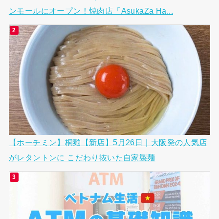
ンモールにオープン！焼肉店「AsukaZa Ha...
【ホーチミン】桐麺【新店】5月26日｜大阪発の人気店
がレタントンに こだわり抜いた自家製麺