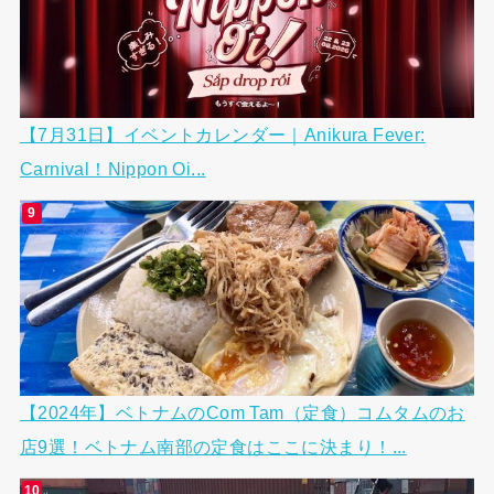
【7月31日】イベントカレンダー｜Anikura Fever:
Carnival！Nippon Oi...
【2024年】ベトナムのCom Tam（定食）コムタムのお
店9選！ベトナム南部の定食はここに決まり！...