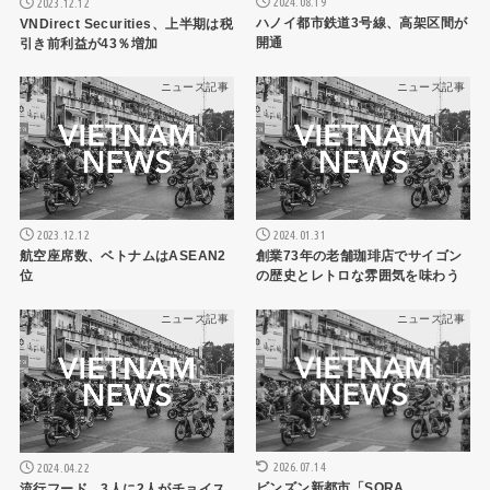
2024.08.19
2023.12.12
ハノイ都市鉄道3号線、高架区間が
VNDirect Securities、上半期は税
開通
引き前利益が43％増加
ニュース記事
ニュース記事
2023.12.12
2024.01.31
航空座席数、ベトナムはASEAN2
創業73年の老舗珈琲店でサイゴン
位
の歴史とレトロな雰囲気を味わう
ニュース記事
ニュース記事
2026.07.14
2024.04.22
ビンズン新都市「SORA
流行フード、3人に2人がチョイス