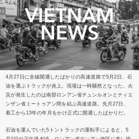
4月27日に全線開通したばかりの高速道路で5月2日、石
油を運ぶトラックが炎上。現場は一時騒然となった。火
災が発生したのは南部ロンアン省チュンルオンとティエ
ンザン省ミートゥアン間を結ぶ高速道路。先月27日、
着工から13年の年月をかけ正式に開通したばかりだ。
石油を運んでいた5トントラックの運転手によると、5
月2日の正午過ぎ頃、ロンアン省タンアン地区に差し掛