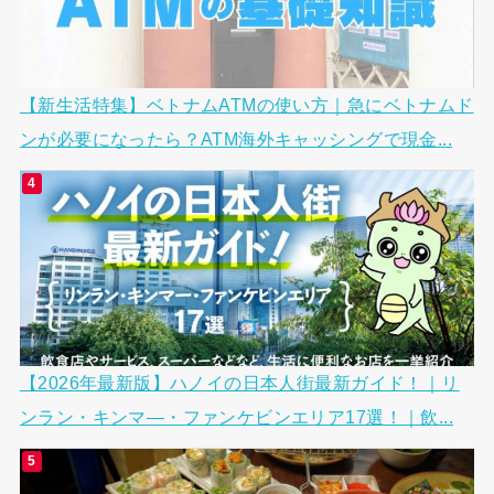
【新生活特集】ベトナムATMの使い方｜急にベトナムド
ンが必要になったら？ATM海外キャッシングで現金...
【2026年最新版】ハノイの日本人街最新ガイド！｜リ
ンラン・キンマ―・ファンケビンエリア17選！｜飲...