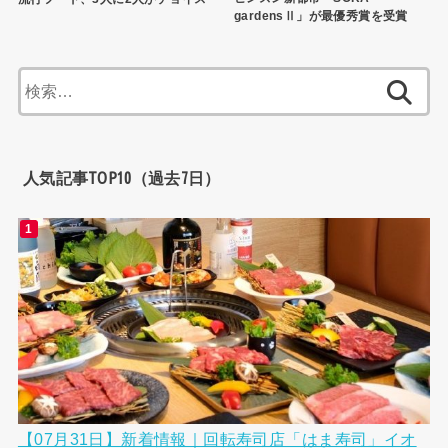
gardensⅡ」が最優秀賞を受賞
検
索:
人気記事TOP10（過去7日）
【07月31日】新着情報｜回転寿司店「はま寿司」イオ