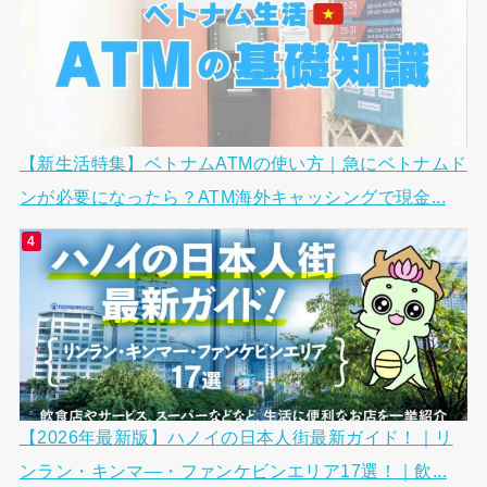
【新生活特集】ベトナムATMの使い方｜急にベトナムド
ンが必要になったら？ATM海外キャッシングで現金...
【2026年最新版】ハノイの日本人街最新ガイド！｜リ
ンラン・キンマ―・ファンケビンエリア17選！｜飲...