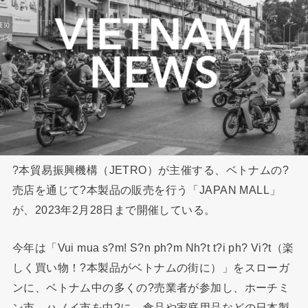
?本貿易振興機構（JETRO）が主催する、ベトナムの?
売店を通じて?本製品の販売を行う「JAPAN MALL」
が、2023年2月28日まで開催している。
今年は「Vui mua s?m! S?n ph?m Nh?t t?i ph? Vi?t（楽
しく買い物！?本製品がベトナムの街に）」をスローガ
ンに、ベトナム中の多くの?売業者が参加し、ホーチミ
ン市、ハノイ市を中?に、食品や家庭用品などの日本製