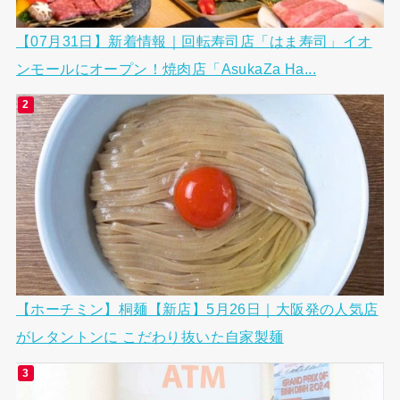
【07月31日】新着情報｜回転寿司店「はま寿司」イオ
ンモールにオープン！焼肉店「AsukaZa Ha...
【ホーチミン】桐麺【新店】5月26日｜大阪発の人気店
がレタントンに こだわり抜いた自家製麺