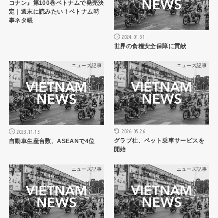
コナン』第100巻ベトナムで発売決
定｜週末に読みたい！ベトナム時
事ネタ帳
2024.01.31
世界の食糧安全保障に貢献
ニュース記事
ニュース記事
2026.05.26
2023.11.13
グラブ社、ペット乗車サービスを
自動車生産台数、ASEANで4位
開始
ニュース記事
ニュース記事