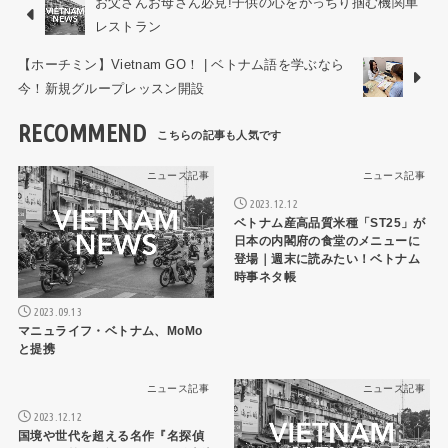
お父さんお母さん必見!子供の心をがっちり掴む機関車
レストラン
【ホーチミン】Vietnam GO！ | ベトナム語を学ぶなら
今！新規グループレッスン開設
RECOMMEND
ニュース記事
ニュース記事
2023.12.12
ベトナム産高品質米種「ST25」が
日本の内閣府の食堂のメニューに
登場｜週末に読みたい！ベトナム
時事ネタ帳
2023.09.13
マニュライフ・ベトナム、MoMo
と提携
ニュース記事
ニュース記事
2023.12.12
国境や世代を超える名作『名探偵