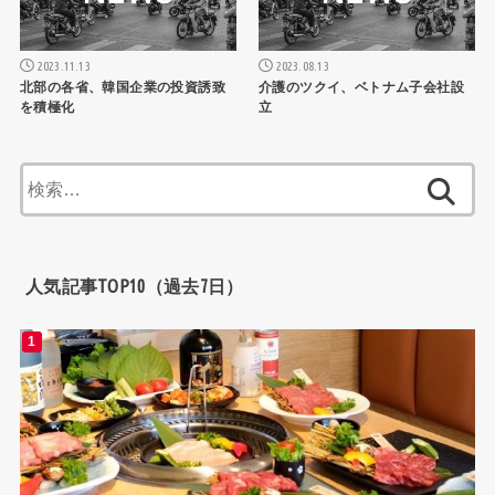
2023.11.13
2023.08.13
北部の各省、韓国企業の投資誘致
介護のツクイ、ベトナム子会社設
を積極化
立
検
索:
人気記事TOP10（過去7日）