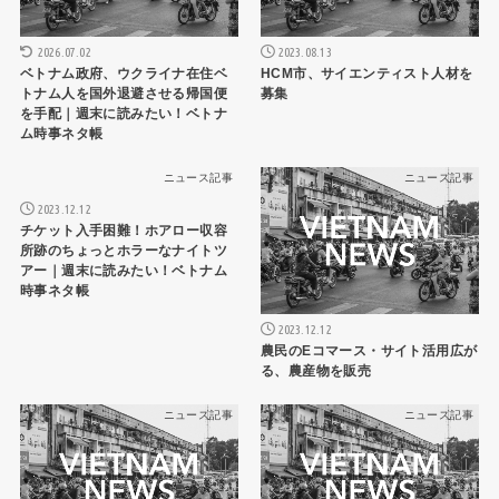
2026.07.02
2023.08.13
ベトナム政府、ウクライナ在住ベ
HCM市、サイエンティスト人材を
トナム人を国外退避させる帰国便
募集
を手配｜週末に読みたい！ベトナ
ム時事ネタ帳
ニュース記事
ニュース記事
2023.12.12
チケット入手困難！ホアロー収容
所跡のちょっとホラーなナイトツ
アー｜週末に読みたい！ベトナム
時事ネタ帳
2023.12.12
農民のEコマース・サイト活用広が
る、農産物を販売
ニュース記事
ニュース記事