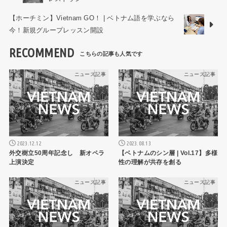
【ホーチミン】Vietnam GO！ | ベトナム語を学ぶなら
今！新規グループレッスン開設
RECOMMEND
ニュース記事
ニュース記事
2023.12.12
2023.08.13
外交樹立50周年記念し 新オペラ
【ベトナムのシン層 | Vol.17】多様
上演決定
性の理解が共存を創る
ニュース記事
ニュース記事