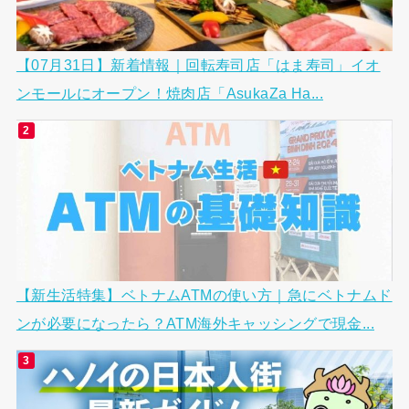
【07月31日】新着情報｜回転寿司店「はま寿司」イオ
ンモールにオープン！焼肉店「AsukaZa Ha...
【新生活特集】ベトナムATMの使い方｜急にベトナムド
ンが必要になったら？ATM海外キャッシングで現金...