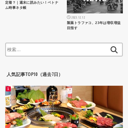
定着？｜週末に読みたい！ベトナ
ム時事ネタ帳
2023.12.12
製薬トラファコ、23年は増収増益
目指す
検
索:
人気記事TOP10（過去7日）