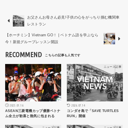
お父さんお母さん必見!子供の心をがっちり掴む機関車
レストラン
【ホーチミン】Vietnam GO！ | ベトナム語を学ぶなら
今！新規グループレッスン開設
RECOMMEND
ニュース記事
ニュース記事
2025.01.16
2026.07.14
ASEAN三菱電機カップ優勝ベトナ
コンダオ島で「SAVE TURTLES
ム全土が歓喜と熱気に包まれる
RUN」開催
ニュース記事
ニュース記事