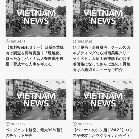
2023.08.13
2026.07.02
【無料Webセミナー】日系企業様
ひげ脱毛・全身脱毛、クールスカ
向け調査を同時実施｜「現地化」
ルプティングなら湘南美容クリニ
待ったなしベトナム人管理職を抜
ックベトナム院！医療脱毛がお手
擢・育成する人事を考える
頃価格になってさらに進化！男性
向けの施術メニューをご紹介
ニュース記事
ニュース記事
2023.12.12
2023.12.12
ベトジェット航空、最大99％割引
【ベトナムのシン層 | Vol.23】ロシ
のチケット発売
アが侵攻したウクライナからベト