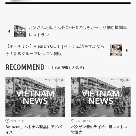
お父さんお母さん必見!子供の心をがっちり掴む機関車
レストラン
【ホーチミン】Vietnam GO！ | ベトナム語を学ぶなら
今！新規グループレッスン開設
RECOMMEND
ニュース記事
ニュース記事
2024.01.31
2026.07.14
Amazon、ベトナム製品にアドバ
バクザン産のライチ、米コストコ
イス
で販売