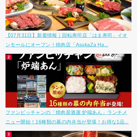
【07月31日】新着情報｜回転寿司店「はま寿司」イオ
ンモールにオープン！焼肉店「AsukaZa Ha...
ファンビッチャンの「焼肉居酒屋 炉端あん」ランチメ
ニュー開始！16種類の幕の内弁当が登場！お得な1品...