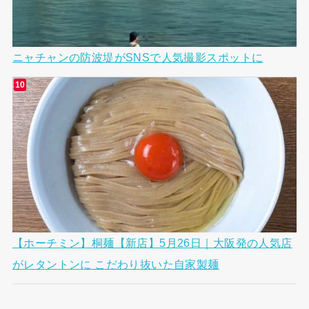
ニャチャンの防波堤がSNSで人気撮影スポットに
【ホーチミン】桐麺【新店】5月26日｜大阪発の人気店
がレタントンに こだわり抜いた自家製麺