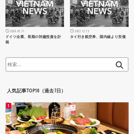
2024.01.31
2023.12.13
ドイツ企業、長期の対越投資を計
タイ行き航空券、国内線より安価
画
検
索:
人気記事TOP10（過去7日）