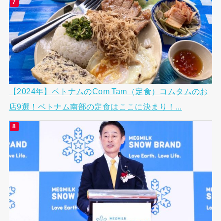
【2024年】ベトナムのCom Tam（定食）コムタムのお
店9選！ベトナム南部の定食はここに決まり！...