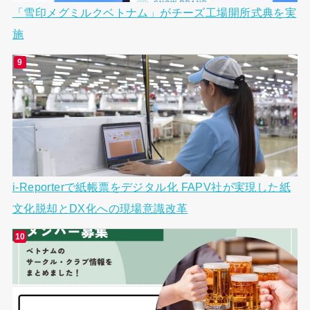
「雪印メグミルクベトナム」がチーズ工場開所式典を実
施
i-Reporterで紙帳票をデジタル化 FAPV社が実現した紙
文化脱却とDX化への現場意識改革