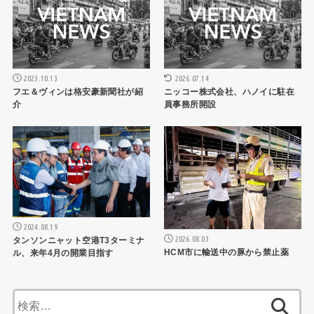
2026.07.14
2023.10.13
ニッコー株式会社、ハノイに駐在
フエ＆ヴィンは格安豪新聞社が紹
員事務所開設
介
ニュース記事
ニュース記事
2024.08.19
2026.08.03
タンソンニャット空港T3ターミナ
HCM市に輸送中の豚から禁止薬
ル、来年4月の開業目指す
検