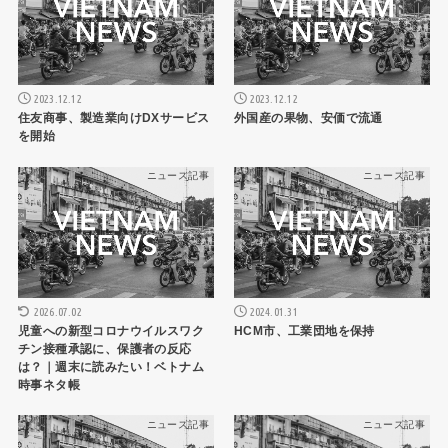
2023.12.12
2023.12.12
住友商事、製造業向けDXサービス
外国産の果物、安価で流通
を開始
ニュース記事
ニュース記事
2026.07.02
2024.01.31
児童への新型コロナウイルスワク
HCM市、工業団地を保持
チン接種承認に、保護者の反応
は？｜週末に読みたい！ベトナム
時事ネタ帳
ニュース記事
ニュース記事