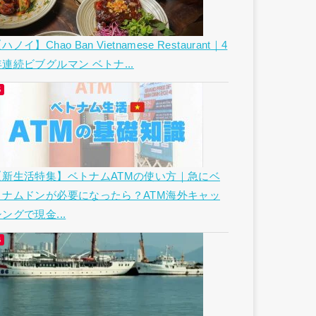
ハノイ】Chao Ban Vietnamese Restaurant｜4
年連続ビブグルマン ベトナ...
【新生活特集】ベトナムATMの使い方｜急にベ
トナムドンが必要になったら？ATM海外キャッ
ングで現金...