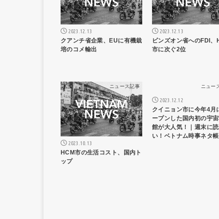
2023.12.13
2023.12.13
クアンチ省企業、EUに有機栽
ビンズオン省へのFDI、
培のコメ輸出
市に次ぐ2位
ニュース記事
ニュー
2023.12.12
クイニョン市に今年4月
ープンした国内初の宇宙
館が大人気！｜週末に読
い！ベトナム時事ネタ帳
2023.10.13
HCM市の生活コスト、国内ト
ップ