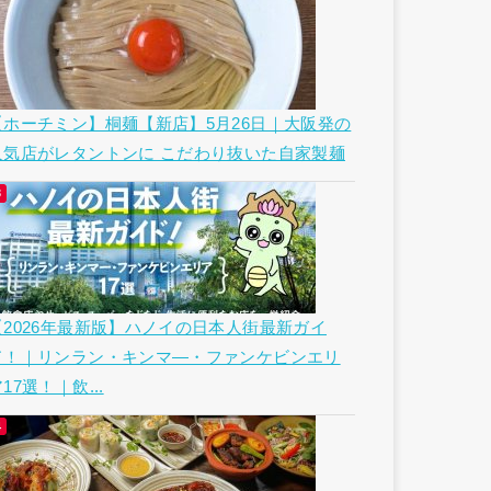
【ホーチミン】桐麺【新店】5月26日｜大阪発の
人気店がレタントンに こだわり抜いた自家製麺
【2026年最新版】ハノイの日本人街最新ガイ
ド！｜リンラン・キンマ―・ファンケビンエリ
17選！｜飲...