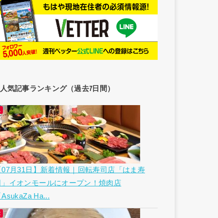
人気記事ランキング（過去7日間）
【07月31日】新着情報｜回転寿司店「はま寿
司」イオンモールにオープン！焼肉店
AsukaZa Ha...