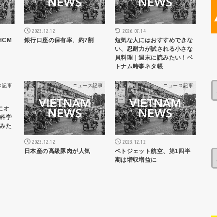
2023.12.12
2026.07.14
HCM
銀行口座の保有率、約7割
短気な人にはおすすめできな
い、忍耐力が試される小さな
貝料理｜週末に読みたい！ベ
トナム時事ネタ帳
ス記事
ニュース記事
ニュース記事
にオ
科学
みた
2023.12.12
2023.12.12
日本産の高級豚肉が人気
ベトジェット航空、第1四半
期は増収増益に