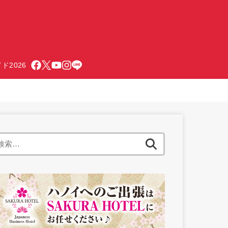
ド2026
検
索: