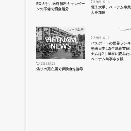
2023.12.13
EC大手、送料無料キャンペー
電子大手、ベトナム事業
ンの不備で罰金処分
大を加速
ニュース記事
ニュー
2023.12.13
パスポートの世界ランキ
発表日本は5年連続首位
ナムは?｜週末に読みた
ベトナム時事ネタ帳
2026.05.26
偽りの死亡届で保険金を詐取