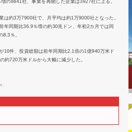
増の8841社、事業を再開した企業は3927社に上る。
は約3万7900社で、月平均は約1万9000社となった。
年同期比36.9％増の約30兆ドン、年初2カ月では同
の8.3％。
10件、投資総額は前年同期比2.1倍の1億940万米ド
の約720万米ドルから大幅に減少した。
す。