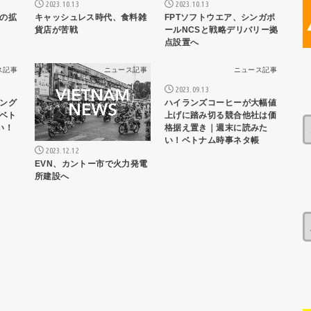
2023.10.13
2023.10.13
の拡
キャッシュレス時代、食料雑
FPTソフトウエア、シンガポ
貨店が苦戦
ールNCSと戦略デリバリー拠
点設置へ
ス記事
ニュース記事
ニュース記事
2023.09.13
ング
ハイランズコーヒーが大幅値
!ベト
上げに踏み切る競合他社は価
い！
格据え置き｜週末に読みた
い！ベトナム時事ネタ帳
2023.12.12
EVN、カントー市で火力発電
所建設へ