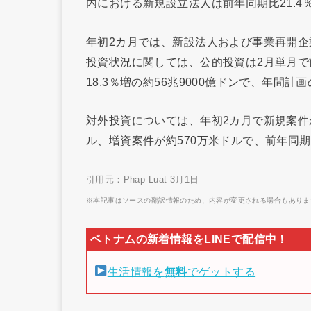
内における新規設立法人は前年同期比21.4％
年初2カ月では、新設法人および事業再開企業
投資状況に関しては、公的投資は2月単月で前
18.3％増の約56兆9000億ドンで、年間計画
対外投資については、年初2カ月で新規案件が
ル、増資案件が約570万米ドルで、前年同期
引用元：Phap Luat 3月1日
※本記事はソースの翻訳情報のため、内容が変更される場合もありま
生活情報を
無料
でゲットする