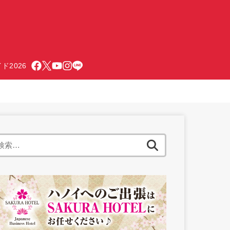
ド2026
検
索: