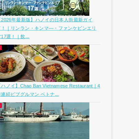
【2026年最新版】ハノイの日本人街最新ガイ
ド！｜リンラン・キンマ―・ファンケビンエリ
17選！｜飲...
ハノイ】Chao Ban Vietnamese Restaurant｜4
年連続ビブグルマン ベトナ...