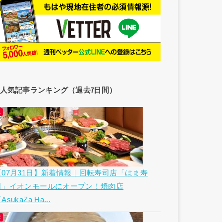
人気記事ランキング（過去7日間）
【07月31日】新着情報｜回転寿司店「はま寿
司」イオンモールにオープン！焼肉店
AsukaZa Ha...