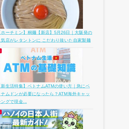
【ホーチミン】桐麺【新店】5月26日｜大阪発の
人気店がレタントンに こだわり抜いた自家製麺
【新生活特集】ベトナムATMの使い方｜急にベ
トナムドンが必要になったら？ATM海外キャッ
ングで現金...