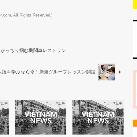
r.com. All Rights Reserved.]
をがっちり掴む機関車レストラン
ベトナム語を学ぶなら今！新規グループレッスン開設
ス記事
ニュース記事
ニュース記事