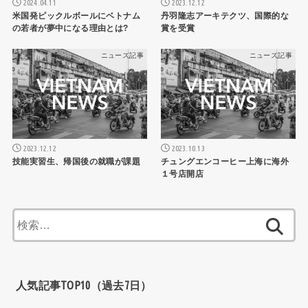
2024.04.11
2023.12.12
米国発ピックルボールにベトナム
丹羽隆志アーキテクツ、国際的な
の若者が夢中になる理由とは?
賞を受賞
ニュース記事
ニュース記事
2023.12.12
2023.10.13
技能実習生、帰国後の就職が課題
チュングエンコーヒー上海に海外
１号店開店
検
索:
人気記事TOP10（過去7日）