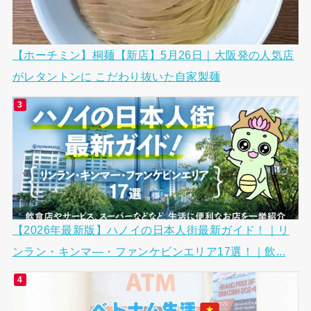
【ホーチミン】桐麺【新店】5月26日｜大阪発の人気店
がレタントンに こだわり抜いた自家製麺
【2026年最新版】ハノイの日本人街最新ガイド！｜リ
ンラン・キンマ―・ファンケビンエリア17選！｜飲...