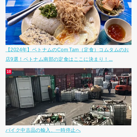
【2024年】ベトナムのCom Tam（定食）コムタムのお
店9選！ベトナム南部の定食はここに決まり！...
バイク中古品の輸入、一時停止へ