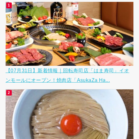
【07月31日】新着情報｜回転寿司店「はま寿司」イオ
ンモールにオープン！焼肉店「AsukaZa Ha...