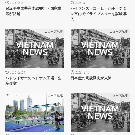
2025.04.21
2026.07.14
習近平中国共産党総書記・国家主
ハイランズ・コーヒーがホーチミ
席が訪越
ン市内でドライブスルーを試験導
入
ニュース記事
ニュース記事
2026.07.28
2023.12.12
バドワイザーのベトナム工場、生
日本産の高級豚肉が人気
産倍増
ニュース記事
ニュース記事