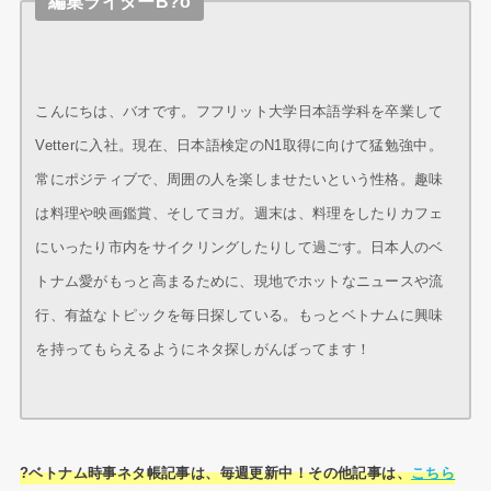
編集ライターB?o
こんにちは、バオです。フフリット大学日本語学科を卒業して
Vetterに入社。現在、日本語検定のN1取得に向けて猛勉強中。
常にポジティブで、周囲の人を楽しませたいという性格。趣味
は料理や映画鑑賞、そしてヨガ。週末は、料理をしたりカフェ
にいったり市内をサイクリングしたりして過ごす。日本人のベ
トナム愛がもっと高まるために、現地でホットなニュースや流
行、有益なトピックを毎日探している。もっとベトナムに興味
を持ってもらえるようにネタ探しがんばってます！
?ベトナム時事ネタ帳記事は、毎週更新中！その他記事は、
こちら