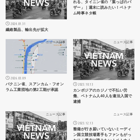
れる、タイニン省の「葉っぱのバ
ザー」｜週末に読みたい！ベトナ
ム時事ネタ帳
2024.01.31
繊維製品、輸出先が拡大
ニュース記事
ニュース記事
2026.03.09
バクニン省、スアンカム・フオン
2023.10.13
ラム工業団地の第2工期が承認
カンボジアのカジノで不払い労
働、ベトナム人40人を違法入国で
逮捕
ニュース記事
ニュース記事
2023.12.13
整備が行き届いていないミーディ
ン国立競技場選手もファンもがっ