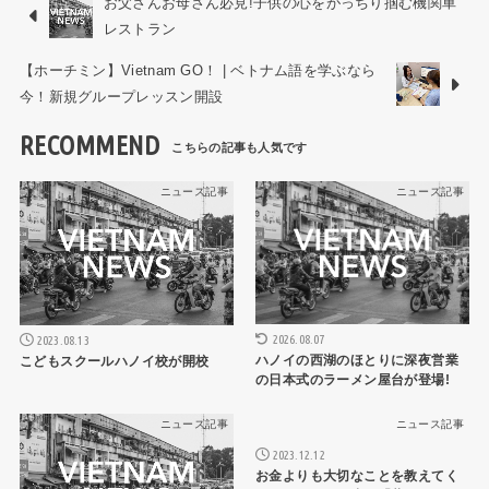
お父さんお母さん必見!子供の心をがっちり掴む機関車
レストラン
【ホーチミン】Vietnam GO！ | ベトナム語を学ぶなら
今！新規グループレッスン開設
RECOMMEND
ニュース記事
ニュース記事
2026.08.07
2023.08.13
ハノイの西湖のほとりに深夜営業
こどもスクールハノイ校が開校
の日本式のラーメン屋台が登場!
ニュース記事
ニュース記事
2023.12.12
お金よりも大切なことを教えてく