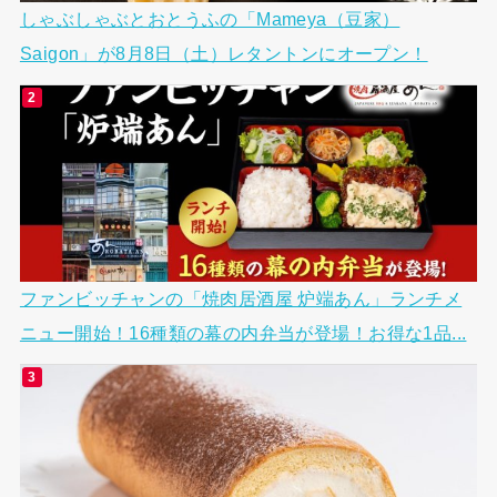
しゃぶしゃぶとおとうふの「Mameya（豆家）
Saigon」が8月8日（土）レタントンにオープン！
ファンビッチャンの「焼肉居酒屋 炉端あん」ランチメ
ニュー開始！16種類の幕の内弁当が登場！お得な1品...