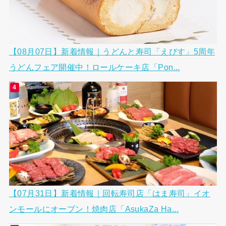
【08月07日】新着情報｜うどんと寿司「えびす」5周年
うどんフェア開催中！ロールケーキ店「Pon...
【07月31日】新着情報｜回転寿司店「はま寿司」イオ
ンモールにオープン！焼肉店「AsukaZa Ha...