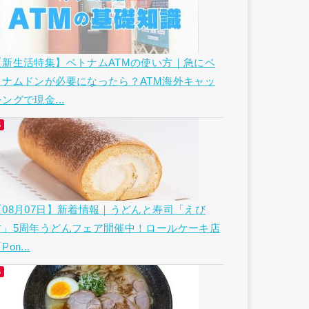
【新生活特集】ベトナムATMの使い方｜急にベ
トナムドンが必要になったら？ATM海外キャッ
ングで現金...
【08月07日】新着情報｜うどんと寿司「えび
す」5周年うどんフェア開催中！ロールケーキ店
Pon...