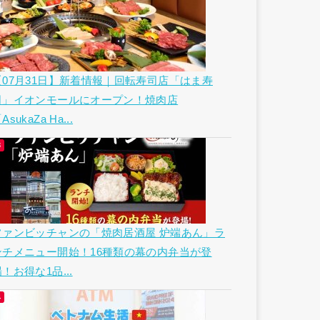
【07月31日】新着情報｜回転寿司店「はま寿
司」イオンモールにオープン！焼肉店
AsukaZa Ha...
ファンビッチャンの「焼肉居酒屋 炉端あん」ラ
ンチメニュー開始！16種類の幕の内弁当が登
！お得な1品...