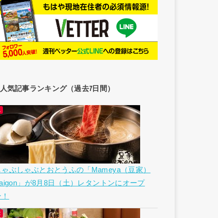
人気記事ランキング（過去7日間）
しゃぶしゃぶとおとうふの「Mameya（豆家）
Saigon」が8月8日（土）レタントンにオープ
ン！