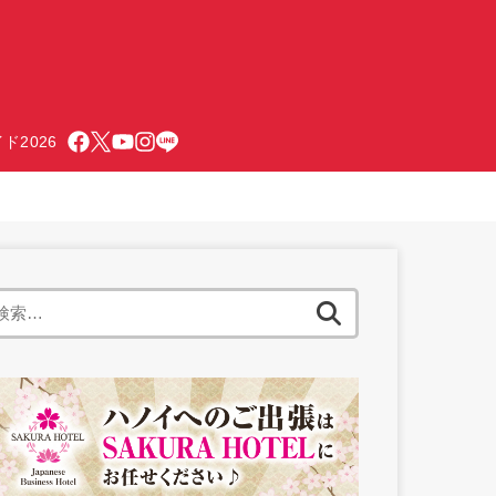
ド2026
検
索: