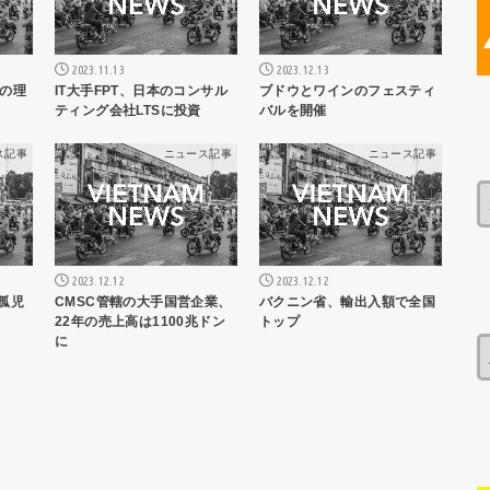
2023.11.13
2023.12.13
の理
IT大手FPT、日本のコンサル
ブドウとワインのフェスティ
ティング会社LTSに投資
バルを開催
ス記事
ニュース記事
ニュース記事
2023.12.12
2023.12.12
CMSC管轄の大手国営企業、
バクニン省、輸出入額で全国
が孤児
22年の売上高は1100兆ドン
トップ
に