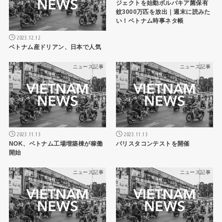
ジェクトを始動ボルバキア菌保有
蚊3000万匹を放出｜週末に読みた
い！ベトナム時事ネタ帳
2023.12.12
ベトナム産ドリアン、日本で人気
ニュース記事
ニュース記事
2023.11.13
2023.11.13
NOK、ベトナム工場増築棟が稼働
バリスタコンテストを開催
開始
ニュース記事
ニュース記事