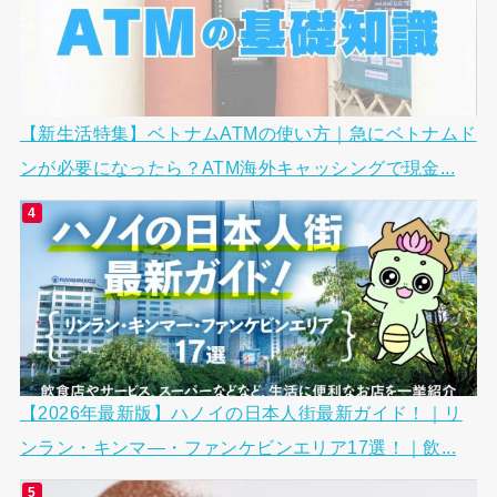
【新生活特集】ベトナムATMの使い方｜急にベトナムド
ンが必要になったら？ATM海外キャッシングで現金...
【2026年最新版】ハノイの日本人街最新ガイド！｜リ
ンラン・キンマ―・ファンケビンエリア17選！｜飲...