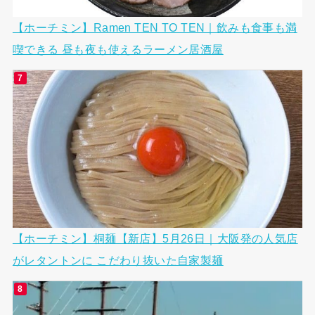
【ホーチミン】Ramen TEN TO TEN｜飲みも食事も満
喫できる 昼も夜も使えるラーメン居酒屋
【ホーチミン】桐麺【新店】5月26日｜大阪発の人気店
がレタントンに こだわり抜いた自家製麺