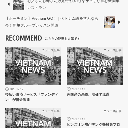
お父さんお母さん必見!子供の心をがっちり掴む機関車
レストラン
【ホーチミン】Vietnam GO！ | ベトナム語を学ぶなら
今！新規グループレッスン開設
RECOMMEND
ニュース記事
ニュース記事
2023.12.12
2023.12.12
後払い決済サービス「ファンディ
外国産の果物、安価で流通
ン」が資金調達
ニュース記事
ニュース記事
2023.12.12
ビンズオン省がデング熱対策プロ