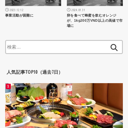
2023.12.12
2024.01.31
事業活動が困難に
卵を食べて蜂蜜を飲むオレンジ
が、1kg200万VND以上の高値で市
場に
検
索:
人気記事TOP10（過去7日）