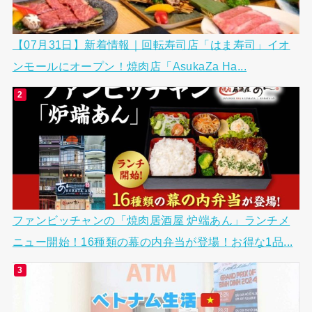
【07月31日】新着情報｜回転寿司店「はま寿司」イオ
ンモールにオープン！焼肉店「AsukaZa Ha...
ファンビッチャンの「焼肉居酒屋 炉端あん」ランチメ
ニュー開始！16種類の幕の内弁当が登場！お得な1品...