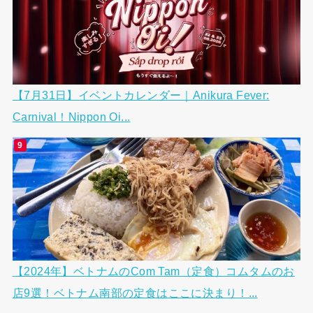
【7月31日】イベントカレンダー｜Anikura Fever:
Carnival！Nippon Oi...
【2024年】ベトナムのCom Tam（定食）コムタムのお
店9選！ベトナム南部の定食はここに決まり！...