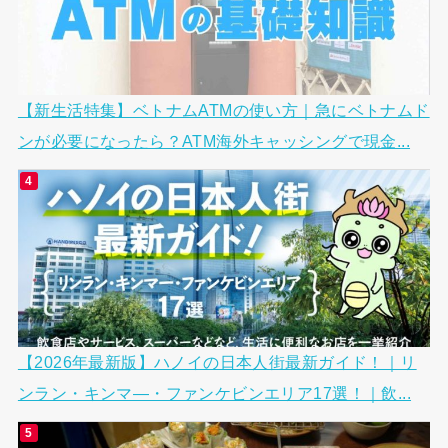
【新生活特集】ベトナムATMの使い方｜急にベトナムド
ンが必要になったら？ATM海外キャッシングで現金...
【2026年最新版】ハノイの日本人街最新ガイド！｜リ
ンラン・キンマ―・ファンケビンエリア17選！｜飲...