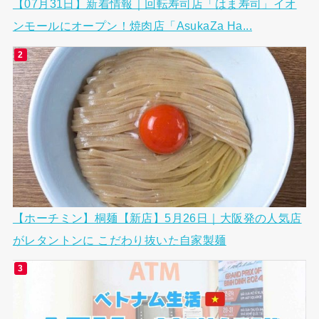
【07月31日】新着情報｜回転寿司店「はま寿司」イオ
ンモールにオープン！焼肉店「AsukaZa Ha...
【ホーチミン】桐麺【新店】5月26日｜大阪発の人気店
がレタントンに こだわり抜いた自家製麺