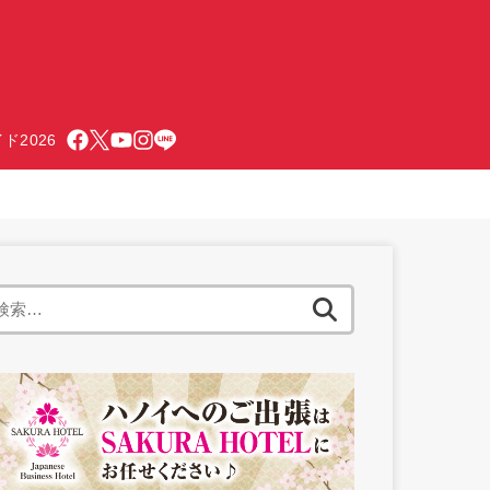
ド2026
検
索: