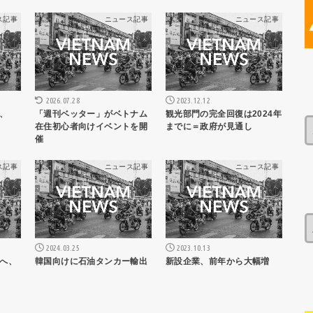
ス記事
ニュース記事
ニュース記事
2023.12.12
2026.07.28
、
観光部門の完全回復は2024年
「週刊ベッター」がベトナム
までに＝政府が見通し
在住初心者向けイベントを開
催
ス記事
ニュース記事
ニュース記事
2024.03.25
2023.10.13
へ、
韓国向けに石油タンカー輸出
新設企業、前年から大幅増