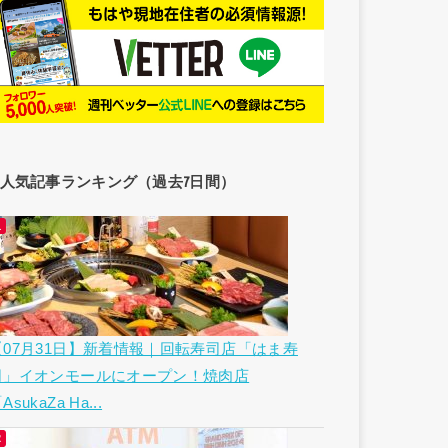
人気記事ランキング（過去7日間）
【07月31日】新着情報｜回転寿司店「はま寿
司」イオンモールにオープン！焼肉店
AsukaZa Ha...