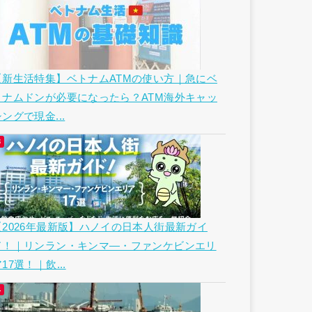
【新生活特集】ベトナムATMの使い方｜急にベ
トナムドンが必要になったら？ATM海外キャッ
ングで現金...
【2026年最新版】ハノイの日本人街最新ガイ
ド！｜リンラン・キンマ―・ファンケビンエリ
17選！｜飲...