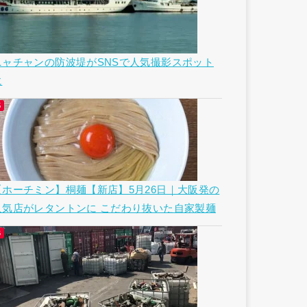
ニャチャンの防波堤がSNSで人気撮影スポット
に
【ホーチミン】桐麺【新店】5月26日｜大阪発の
人気店がレタントンに こだわり抜いた自家製麺