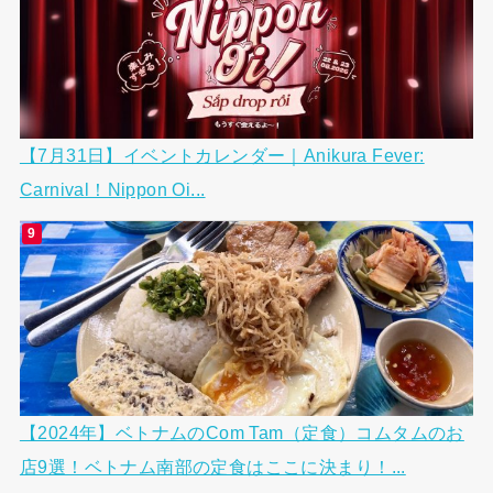
【7月31日】イベントカレンダー｜Anikura Fever:
Carnival！Nippon Oi...
【2024年】ベトナムのCom Tam（定食）コムタムのお
店9選！ベトナム南部の定食はここに決まり！...