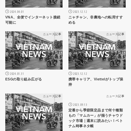
2024.04.01
2023.12.12
VNA、全便でインターネット接続
ニャチャン、非農地への転用すす
可能に
める
ニュース記事
ニュース記事
2024.01.31
2023.12.12
ESGの取り組み広がる
携帯キャリア、Viettelがトップ保
持
ニュース記事
ニュース記事
2023.09.13
定番から季節限定品まで何十種類
もの「マムカー」が揃うチャウド
ック市場｜週末に読みたい！ベト
ナム時事ネタ帳