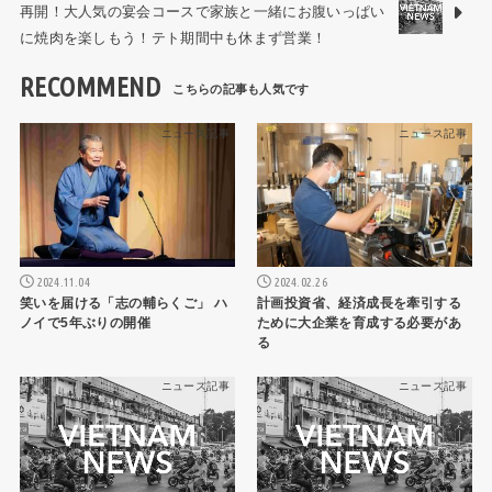
再開！大人気の宴会コースで家族と一緒にお腹いっぱい
に焼肉を楽しもう！テト期間中も休まず営業！
RECOMMEND
ニュース記事
ニュース記事
2024.11.04
2024.02.26
笑いを届ける「志の輔らくご」 ハ
計画投資省、経済成長を牽引する
ノイで5年ぶりの開催
ために大企業を育成する必要があ
る
ニュース記事
ニュース記事