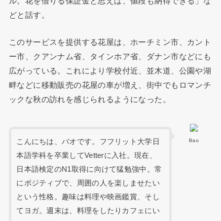
ル。花を借りる保証金と思えば、値段も納得できる」な
どと話す。
このサービスを提供する花屋は、ホーチミン市、カント
ー市、クアンナム省、タインホア省、ダナン市などにも
広がっている。これにより学校付近、並木道、公園や湖
畔などに移動販売の花屋の車が増え、街中でもロマンチ
ックな秋の訪れを感じられるようになった。
こんにちは、バオです。フフリット大学日
Bao
本語学科を卒業してVetterに入社。現在、
日本語検定のN1取得に向けて猛勉強中。常
にポジティブで、周囲の人を楽しませたい
という性格。趣味は料理や映画鑑賞、そし
てヨガ。週末は、料理をしたりカフェにい