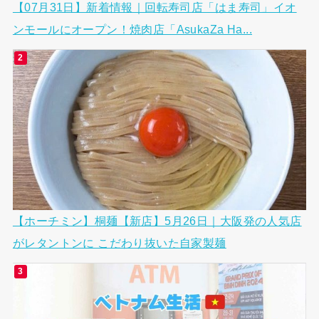
【07月31日】新着情報｜回転寿司店「はま寿司」イオ
ンモールにオープン！焼肉店「AsukaZa Ha...
【ホーチミン】桐麺【新店】5月26日｜大阪発の人気店
がレタントンに こだわり抜いた自家製麺