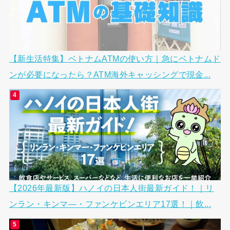
【新生活特集】ベトナムATMの使い方｜急にベトナムド
ンが必要になったら？ATM海外キャッシングで現金...
【2026年最新版】ハノイの日本人街最新ガイド！｜リ
ンラン・キンマ―・ファンケビンエリア17選！｜飲...