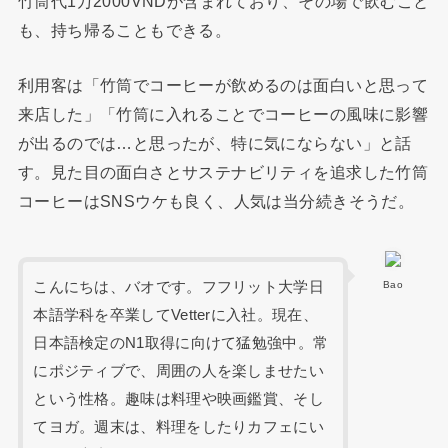
竹筒代1万2000VNDが含まれており、その場で飲むこと
も、持ち帰ることもできる。
利用客は「竹筒でコーヒーが飲めるのは面白いと思って
来店した」「竹筒に入れることでコーヒーの風味に影響
が出るのでは…と思ったが、特に気にならない」と話
す。見た目の面白さとサステナビリティを追求した竹筒
コーヒーはSNSウケも良く、人気は当分続きそうだ。
こんにちは、バオです。フフリット大学日
Bao
本語学科を卒業してVetterに入社。現在、
日本語検定のN1取得に向けて猛勉強中。常
にポジティブで、周囲の人を楽しませたい
という性格。趣味は料理や映画鑑賞、そし
てヨガ。週末は、料理をしたりカフェにい