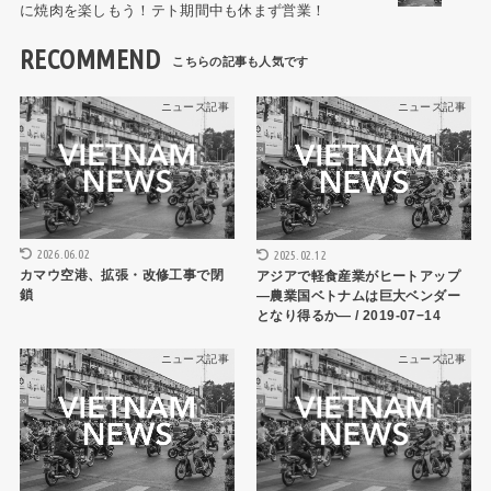
に焼肉を楽しもう！テト期間中も休まず営業！
RECOMMEND
ニュース記事
ニュース記事
2026.06.02
2025.02.12
カマウ空港、拡張・改修工事で閉
アジアで軽食産業がヒートアップ
鎖
―農業国ベトナムは巨大ベンダー
となり得るか― / 2019-07−14
ニュース記事
ニュース記事