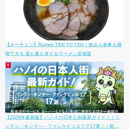
【ホーチミン】Ramen TEN TO TEN｜飲みも食事も満
喫できる 昼も夜も使えるラーメン居酒屋
【2026年最新版】ハノイの日本人街最新ガイド！｜リ
ンラン・キンマ―・ファンケビンエリア17選！｜飲...