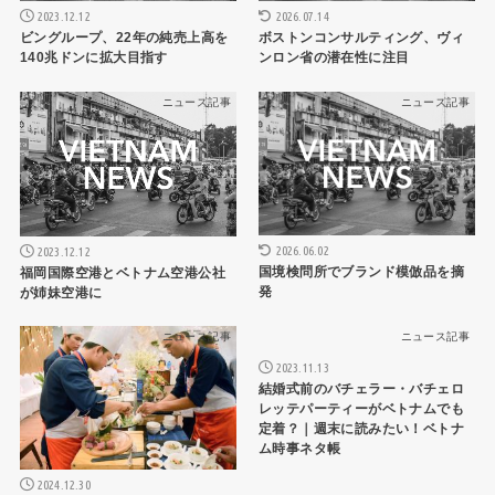
2026.07.14
2023.12.12
ボストンコンサルティング、ヴィ
ビングループ、22年の純売上高を
ンロン省の潜在性に注目
140兆ドンに拡大目指す
ニュース記事
ニュース記事
2026.06.02
2023.12.12
国境検問所でブランド模倣品を摘
福岡国際空港とベトナム空港公社
発
が姉妹空港に
ニュース記事
ニュース記事
2023.11.13
結婚式前のバチェラー・バチェロ
レッテパーティーがベトナムでも
定着？｜週末に読みたい！ベトナ
ム時事ネタ帳
2024.12.30