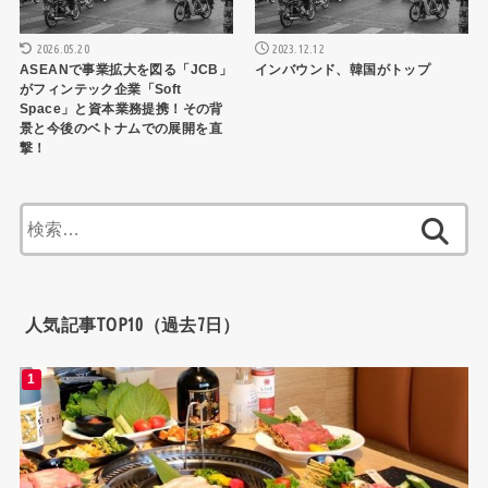
2026.05.20
2023.12.12
ASEANで事業拡大を図る「JCB」
インバウンド、韓国がトップ
がフィンテック企業「Soft
Space」と資本業務提携！その背
景と今後のベトナムでの展開を直
撃！
検
索:
人気記事TOP10（過去7日）