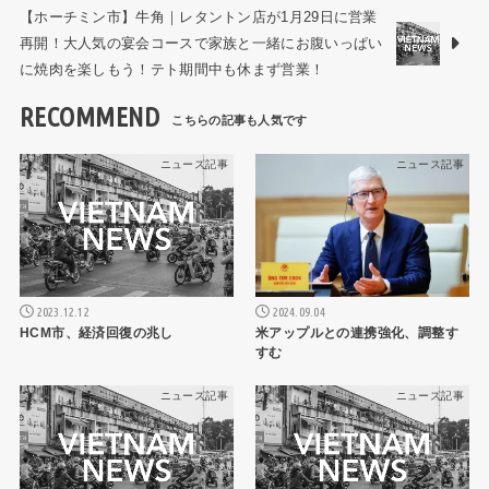
【ホーチミン市】牛角｜レタントン店が1月29日に営業
再開！大人気の宴会コースで家族と一緒にお腹いっぱい
に焼肉を楽しもう！テト期間中も休まず営業！
RECOMMEND
ニュース記事
ニュース記事
2024.09.04
2023.12.12
米アップルとの連携強化、調整す
HCM市、経済回復の兆し
すむ
ニュース記事
ニュース記事