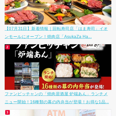
【07月31日】新着情報｜回転寿司店「はま寿司」イオ
ンモールにオープン！焼肉店「AsukaZa Ha...
ファンビッチャンの「焼肉居酒屋 炉端あん」ランチメ
ニュー開始！16種類の幕の内弁当が登場！お得な1品...