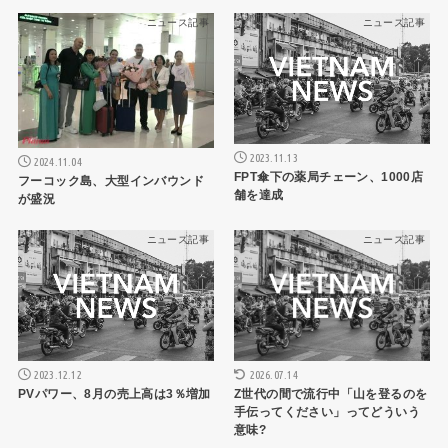
ニュース記事
ニュース記事
2023.11.13
2024.11.04
FPT傘下の薬局チェーン、1000店
フーコック島、大型インバウンド
舗を達成
が盛況
ニュース記事
ニュース記事
2026.07.14
2023.12.12
Z世代の間で流行中「山を登るのを
PVパワー、8月の売上高は3％増加
手伝ってください」ってどういう
意味?