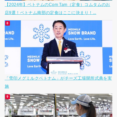
【2024年】ベトナムのCom Tam（定食）コムタムのお
店9選！ベトナム南部の定食はここに決まり！...
「雪印メグミルクベトナム」がチーズ工場開所式典を実
施