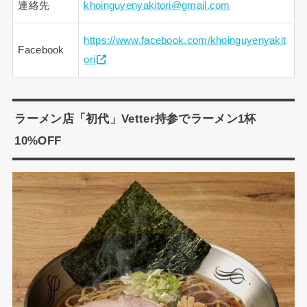
連絡先
khoinguyenyakitori@gmail.com
https://www.facebook.com/khoinguyenyakit
Facebook
ori
ラーメン店「初代」Vetter持参でラーメン1杯
10%OFF