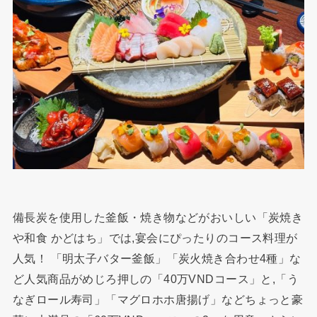
備長炭を使用した釜飯・焼き物などがおいしい「炭焼き
や和食 かどはち」では,宴会にぴったりのコース料理が
人気！ 「明太子バター釜飯」「炭火焼き合わせ4種」な
ど人気商品がめじろ押しの「40万VNDコース」と,「う
なぎロール寿司」「マグロホホ唐揚げ」などちょっと豪