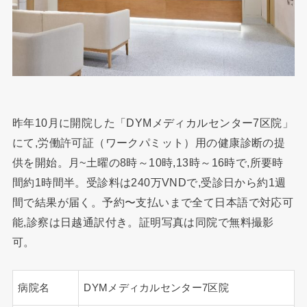
昨年10月に開院した「DYMメディカルセンター7区院」
にて,労働許可証（ワークパミット）用の健康診断の提
供を開始。月~土曜の8時～10時,13時～16時で,所要時
間約1時間半。受診料は240万VNDで,受診日から約1週
間で結果が届く。予約〜支払いまで全て日本語で対応可
能,診察は日越通訳付き。証明写真は同院で無料撮影
可。
病院名
DYMメディカルセンター7区院