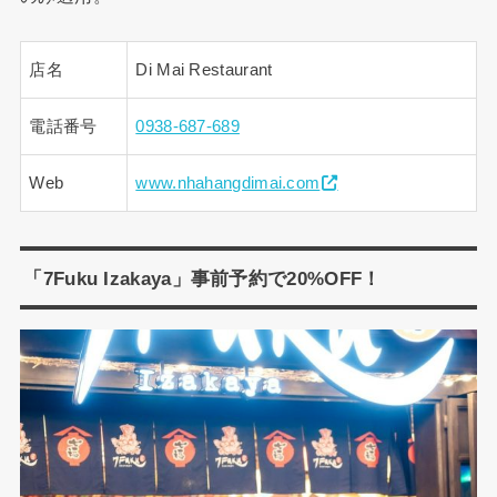
店名
Di Mai Restaurant
電話番号
0938-687-689
Web
www.nhahangdimai.com
「7Fuku Izakaya」事前予約で20%OFF！