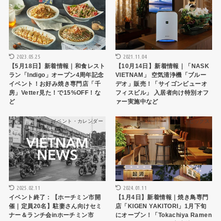
2023.05.25
2021.11.04
【5月18日】新着情報｜和食レスト
【10月14日】新着情報｜「NASK
ラン「Indigo」オープン4周年記念
VIETNAM」 空気清浄機「ブルー
イベント！お好み焼き専門店「千
デオ」販売！「サイゴンビューオ
房」Vetter見た！で15%OFF！な
フィスビル」 入居者向け特別オフ
ど
ァー実施中など
イベント・カレンダー
トピックス
2025.02.11
2024.01.11
イベント終了：【ホーチミン市開
【1月4日】新着情報｜焼き鳥専門
催｜定員20名】駐妻さん向けセミ
店「KIGEN YAKITORI」1月下旬
ナー＆ランチ会inホーチミン市
にオープン！「Tokachiya Ramen