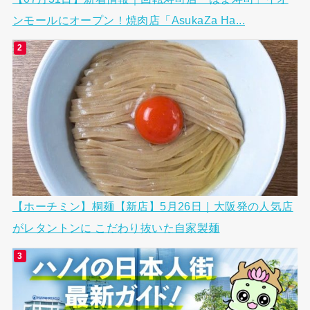
ンモールにオープン！焼肉店「AsukaZa Ha...
【ホーチミン】桐麺【新店】5月26日｜大阪発の人気店
がレタントンに こだわり抜いた自家製麺