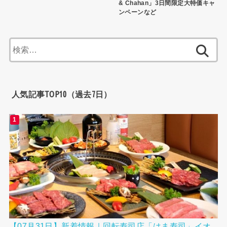
& Chahan」3日間限定大特価キャ
ンペーンなど
検
索:
人気記事TOP10（過去7日）
【07月31日】新着情報｜回転寿司店「はま寿司」イオ