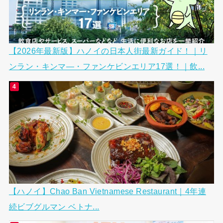
【2026年最新版】ハノイの日本人街最新ガイド！｜リ
ンラン・キンマ―・ファンケビンエリア17選！｜飲...
【ハノイ】Chao Ban Vietnamese Restaurant｜4年連
続ビブグルマン ベトナ...