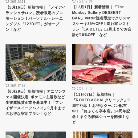
2022.12.08
2025.05.21
【12月1日】新着情報｜「The
【5月16日】新着情報｜「ノイアイ
Monkey Gallery DESSERT
ラッシュサロン」読者限定のプロ
BAR」Vetter読者限定でクリスマ
モーション！パーソナルトレーニ
スケーキ35%OFF！隠れ家レスト
ングジム「123DIET」がオープ
ラン「LA BETE」12月末までお会
ン！など
計が10%OFF！など
トピックス
トピックス
2023.07.06
2024.11.13
【6月29日】新着情報｜アニソンフ
【11月07日】新着情報｜
ェス開催決定, ポケモン主題歌など
「ROHTO AOHALクリニック」9
生披露協賛企業を募集中！「フレ
周年記念！ お得なクーポン配布
イザースイーツハノイ」9月末まで
中！「おふくろ亭本店」14周年記
のお得な宿泊プラン！など
念！まぐろ解体ショーを開催！な
ど
トピックス
トピックス