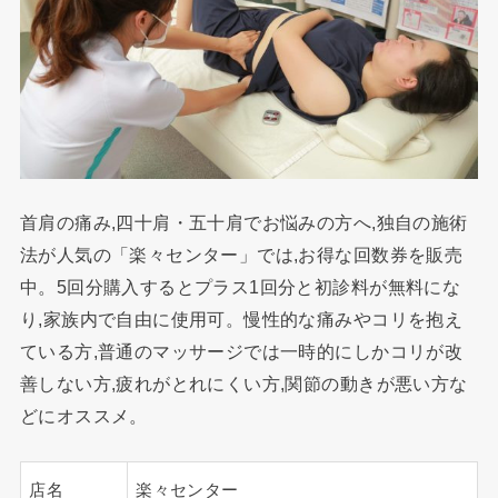
首肩の痛み,四十肩・五十肩でお悩みの方へ,独自の施術
法が人気の「楽々センター」では,お得な回数券を販売
中。5回分購入するとプラス1回分と初診料が無料にな
り,家族内で自由に使用可。慢性的な痛みやコリを抱え
ている方,普通のマッサージでは一時的にしかコリが改
善しない方,疲れがとれにくい方,関節の動きが悪い方な
どにオススメ。
店名
楽々センター