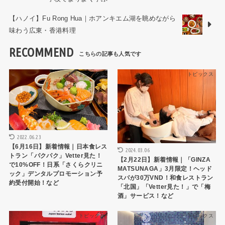
【ハノイ】Fu Rong Hua｜ホアンキエム湖を眺めながら
味わう広東・香港料理
RECOMMEND
トピックス
トピックス
2022.06.23
【6月16日】新着情報｜日本食レス
2024.03.06
トラン「パクパク」Vetter見た！
【2月22日】新着情報｜「GINZA
で10%OFF！日系「さくらクリニ
MATSUNAGA」3月限定！ヘッド
ック」デンタルプロモーション予
スパが30万VND！和食レストラン
約受付開始！など
「北国」「Vetter見た！」で「梅
酒」サービス！など
トピックス
トピックス