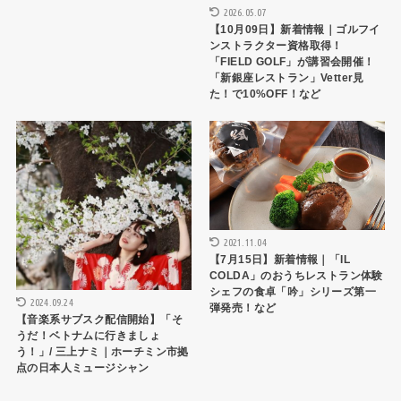
2026.05.07
【10月09日】新着情報｜ゴルフイ
ンストラクター資格取得！
「FIELD GOLF」が講習会開催！
「新銀座レストラン」Vetter見
た！で10%OFF！など
トピックス
トピックス
2021.11.04
【7月15日】新着情報｜「IL
COLDA」のおうちレストラン体験
シェフの食卓「吟」シリーズ第一
2024.09.24
弾発売！など
【音楽系サブスク配信開始】「そ
うだ！ベトナムに行きましょ
う！」/ 三上ナミ｜ホーチミン市拠
点の日本人ミュージシャン