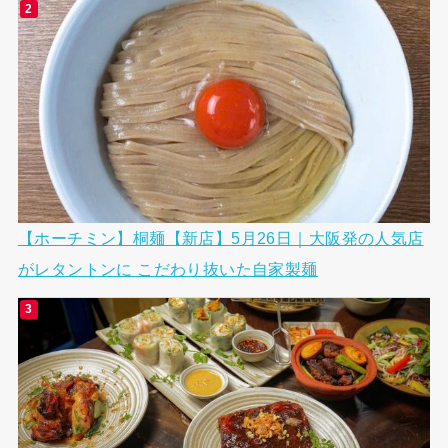
【ホーチミン】桐麺【新店】5月26日｜大阪発の人気店
がレタントンに こだわり抜いた自家製麺