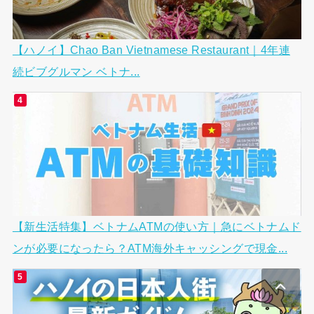
【ハノイ】Chao Ban Vietnamese Restaurant｜4年連
続ビブグルマン ベトナ...
【新生活特集】ベトナムATMの使い方｜急にベトナムド
ンが必要になったら？ATM海外キャッシングで現金...