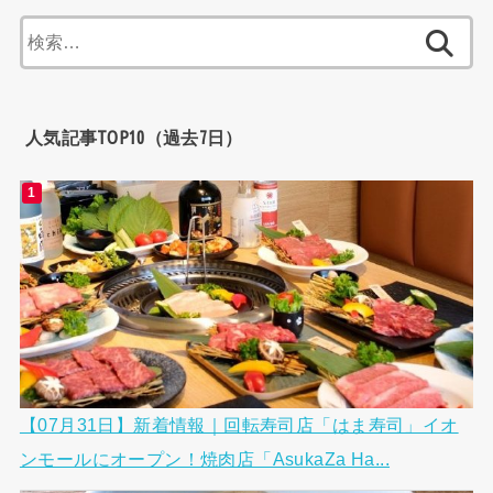
検
索:
人気記事TOP10（過去7日）
【07月31日】新着情報｜回転寿司店「はま寿司」イオ
ンモールにオープン！焼肉店「AsukaZa Ha...