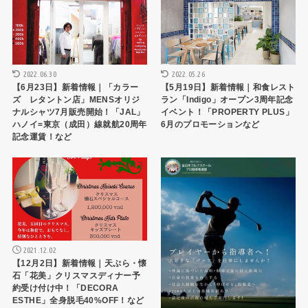
2022.06.30
2022.05.26
【6月23日】新着情報｜「カラー
【5月19日】新着情報｜和食レスト
ズ レタントン店」MENSオリジ
ラン「Indigo」オープン3周年記念
ナルシャツ7月販売開始！「JAL」
イベント！「PROPERTY PLUS」
ハノイ=東京（成田）線就航20周年
6月のプロモーションなど
記念運賃！など
トピックス
トピックス
2021.12.02
【12月2日】新着情報｜天ぷら・懐
石「花美」クリスマスディナー予
約受け付け中！「DECORA
ESTHE」全身脱毛40%OFF！など