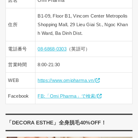
店名
Omi Pharma
B1-09, Floor B1, Vincom Center Metropolis
住所
Shopping Mall, 29 Lieu Giai St., Ngoc Khan
h Ward, Ba Dinh Dist.
電話番号
08-6868-0303
（英語可）
営業時間
8:00-21:30
WEB
https://www.omipharma.vn/
Facebook
FB:「Omi Pharma」で検索/
「DECORA ESTHE」全身脱毛40%OFF！