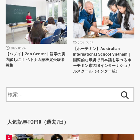
教育・習い事
教育・習い事
2024.05.08
2025.06.24
【ホーチミン】Australian
【ハノイ】Zen Center｜語学の実
International School Vietnam |
力試しに！ ベトナム語検定受験者
国際的な環境で日本語も学べるホ
募集
ーチミン市のIBインターナショナ
ルスクール（インター校）
検
索:
人気記事TOP10（過去7日）