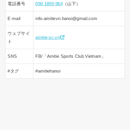
電話番号
090-1859-964
（山下）
E-mail
info.amitievn.hanoi@gmail.com
ウェブサイ
amitie-sc.vn
ト
SNS
FB/「Amitie Sports Club Vietnam」
#タグ
#amitiehanoi