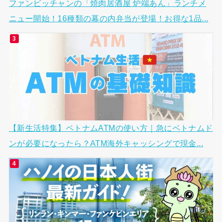
ファンビッチャンの「焼肉居酒屋 炉端あん」ランチメ
ニュー開始！16種類の幕の内弁当が登場！お得な1品...
【新生活特集】ベトナムATMの使い方｜急にベトナムド
ンが必要になったら？ATM海外キャッシングで現金...