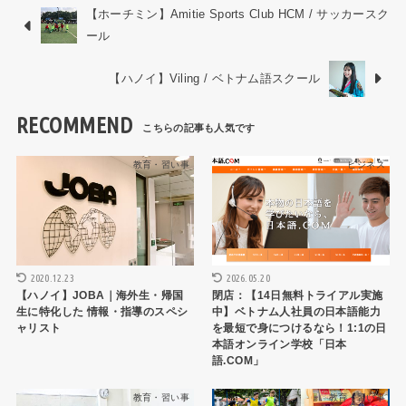
【ホーチミン】Amitie Sports Club HCM / サッカースク
ール
【ハノイ】Viling / ベトナム語スクール
RECOMMEND
教育・習い事
ビジネス
2020.12.23
2026.05.20
【ハノイ】JOBA｜海外生・帰国
閉店：【14日無料トライアル実施
生に特化した 情報・指導のスペシ
中】ベトナム人社員の日本語能力
ャリスト
を最短で身につけるなら！1:1の日
本語オンライン学校「日本
語.COM」
教育・習い事
教育・習い事