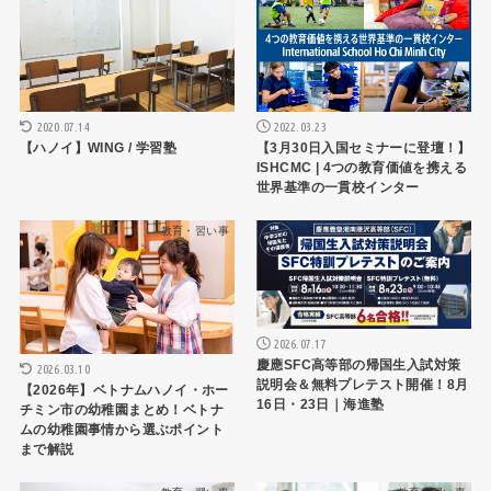
2020.07.14
2022.03.23
【ハノイ】WING / 学習塾
【3月30日入国セミナーに登壇！】
ISHCMC | 4つの教育価値を携える
世界基準の一貫校インター
教育・習い事
塾
2026.07.17
慶應SFC高等部の帰国生入試対策
2026.03.10
説明会＆無料プレテスト開催！8月
【2026年】ベトナムハノイ・ホー
16日・23日｜海進塾
チミン市の幼稚園まとめ！ベトナ
ムの幼稚園事情から選ぶポイント
まで解説