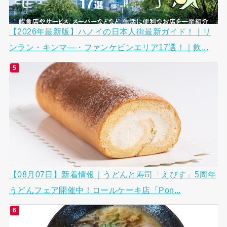
【2026年最新版】ハノイの日本人街最新ガイド！｜リ
ンラン・キンマ―・ファンケビンエリア17選！｜飲...
【08月07日】新着情報｜うどんと寿司「えびす」5周年
うどんフェア開催中！ロールケーキ店「Pon...