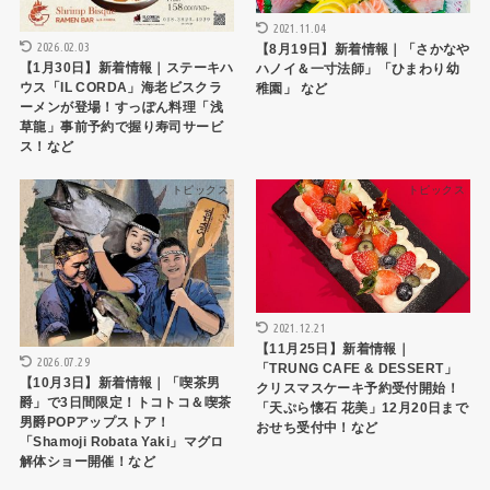
2021.11.04
2026.02.03
【8月19日】新着情報｜「さかなや
【1月30日】新着情報｜ステーキハ
ハノイ＆一寸法師」「ひまわり幼
ウス「IL CORDA」海老ビスクラ
稚園」 など
ーメンが登場！すっぽん料理「浅
草龍」事前予約で握り寿司サービ
ス！など
トピックス
トピックス
2021.12.21
【11月25日】新着情報｜
2026.07.29
「TRUNG CAFE & DESSERT」
【10月3日】新着情報｜「喫茶男
クリスマスケーキ予約受付開始！
爵」で3日間限定！トコトコ＆喫茶
「天ぷら懐石 花美」12月20日まで
男爵POPアップストア！
おせち受付中！など
「Shamoji Robata Yaki」マグロ
解体ショー開催！など