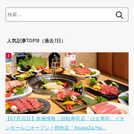
検
索:
人気記事TOP10（過去7日）
【07月31日】新着情報｜回転寿司店「はま寿司」イオ
ンモールにオープン！焼肉店「AsukaZa Ha...