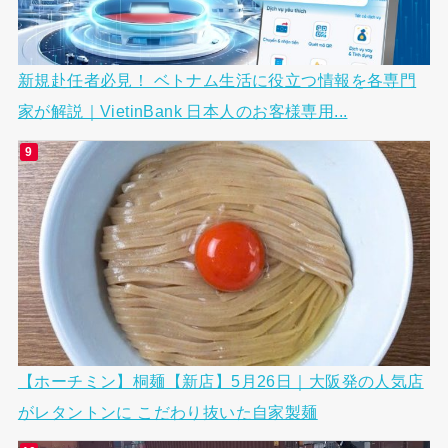
新規赴任者必見！ ベトナム生活に役立つ情報を各専門
家が解説｜VietinBank 日本人のお客様専用...
【ホーチミン】桐麺【新店】5月26日｜大阪発の人気店
がレタントンに こだわり抜いた自家製麺