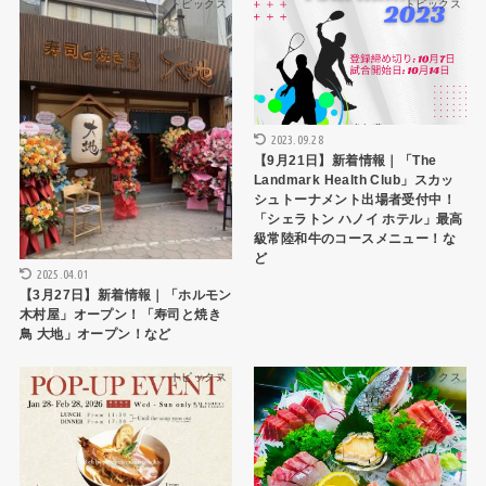
トピックス
トピックス
2023.09.28
【9月21日】新着情報｜「The
Landmark Health Club」スカッ
シュトーナメント出場者受付中！
「シェラトン ハノイ ホテル」最高
級常陸和牛のコースメニュー！な
ど
2025.04.01
【3月27日】新着情報｜「ホルモン
木村屋」オープン！「寿司と焼き
鳥 大地」オープン！など
トピックス
トピックス