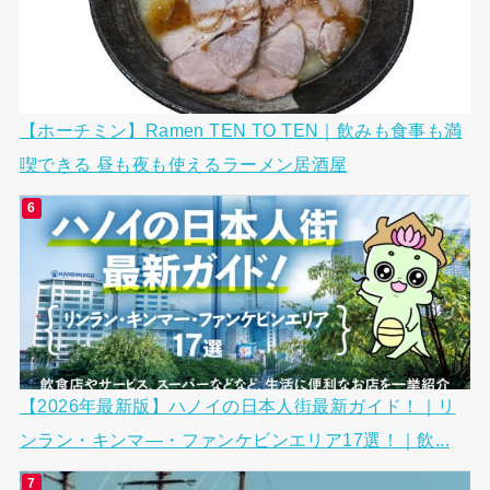
【ホーチミン】Ramen TEN TO TEN｜飲みも食事も満
喫できる 昼も夜も使えるラーメン居酒屋
【2026年最新版】ハノイの日本人街最新ガイド！｜リ
ンラン・キンマ―・ファンケビンエリア17選！｜飲...