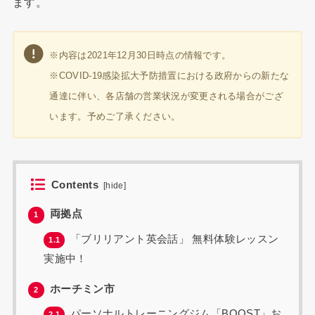
ます。
※内容は2021年12月30日時点の情報です。
※COVID-19感染拡大予防措置における政府からの新たな
通達に伴い、各店舗の営業状況が変更される場合がござ
います。予めご了承ください。
Contents
[
hide
]
両拠点
1
「ブリリアント英会話」 無料体験レッスン
1.1
実施中！
ホーチミン市
2
パーソナルトレーニングジム「BOOST」お
2.1