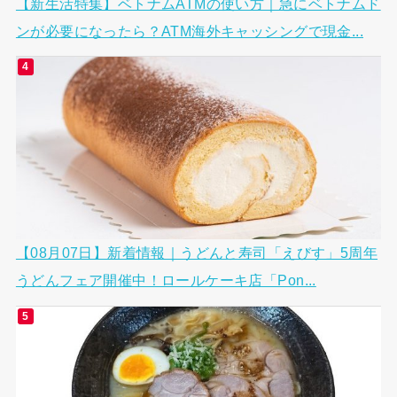
【新生活特集】ベトナムATMの使い方｜急にベトナムド
ンが必要になったら？ATM海外キャッシングで現金...
【08月07日】新着情報｜うどんと寿司「えびす」5周年
うどんフェア開催中！ロールケーキ店「Pon...