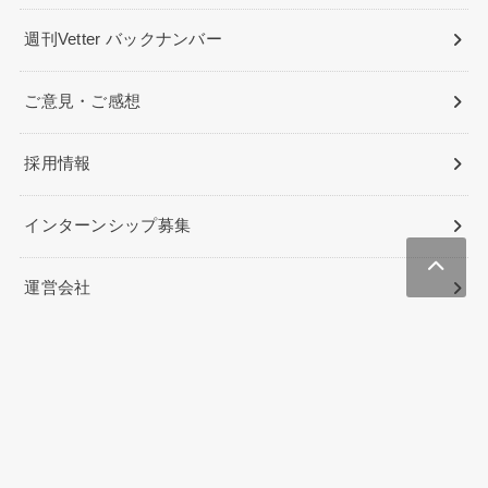
週刊Vetter バックナンバー
ご意見・ご感想
採用情報
インターンシップ募集
運営会社
Lifenesia（インドネシア生活/駐在）
PAGI PAGI POST（インドネシアニュース&ビジネス）
Beauties Việt Nam
NYジャピオン（ニューヨークの総合情報メディア）
ハワイのクーポン&予約サイト
ハワイに住む