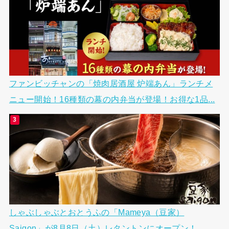
ファンビッチャンの「焼肉居酒屋 炉端あん」ランチメ
ニュー開始！16種類の幕の内弁当が登場！お得な1品...
しゃぶしゃぶとおとうふの「Mameya（豆家）
Saigon」が8月8日（土）レタントンにオープン！