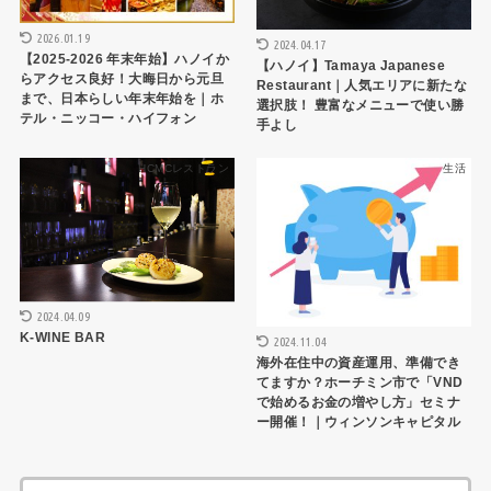
2026.01.19
2024.04.17
【2025-2026 年末年始】ハノイか
【ハノイ】Tamaya Japanese
らアクセス良好！大晦日から元旦
Restaurant｜人気エリアに新たな
まで、日本らしい年末年始を｜ホ
選択肢！ 豊富なメニューで使い勝
テル・ニッコー・ハイフォン
手よし
HCMCレストラン
生活
2024.04.09
K-WINE BAR
2024.11.04
海外在住中の資産運用、準備でき
てますか？ホーチミン市で「VND
で始めるお金の増やし方」セミナ
ー開催！｜ウィンソンキャピタル