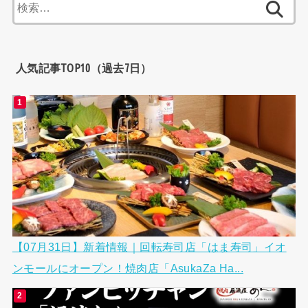
検
索:
人気記事TOP10（過去7日）
【07月31日】新着情報｜回転寿司店「はま寿司」イオ
ンモールにオープン！焼肉店「AsukaZa Ha...