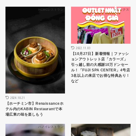
HCMCレストラン
トピックス
2022.11.03
【10月27日】新着情報｜ファッシ
ョンアウトレット店「カラーズ」
引っ越し前の大感謝10万ドンセー
ル！「FUJI SPA CENTER」4号店
3名以上の来店でお得な特典あり！
など
2024.10.21
【ホーチミン市】Renaissanceホ
テル内のKABIN Restaurantで本
場広東の味を楽しもう
ハノイレストラン
HCMCレストラン