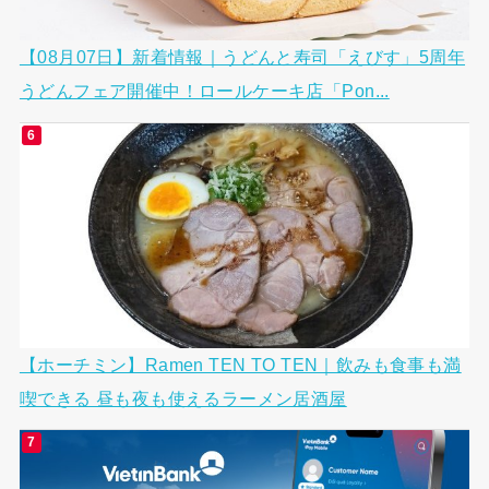
【08月07日】新着情報｜うどんと寿司「えびす」5周年
うどんフェア開催中！ロールケーキ店「Pon...
【ホーチミン】Ramen TEN TO TEN｜飲みも食事も満
喫できる 昼も夜も使えるラーメン居酒屋