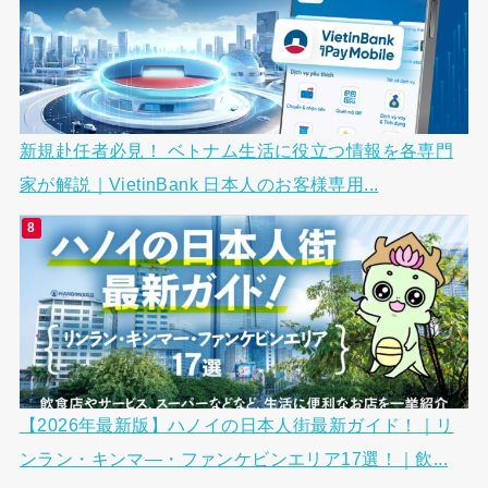
新規赴任者必見！ ベトナム生活に役立つ情報を各専門
家が解説｜VietinBank 日本人のお客様専用...
【2026年最新版】ハノイの日本人街最新ガイド！｜リ
ンラン・キンマ―・ファンケビンエリア17選！｜飲...