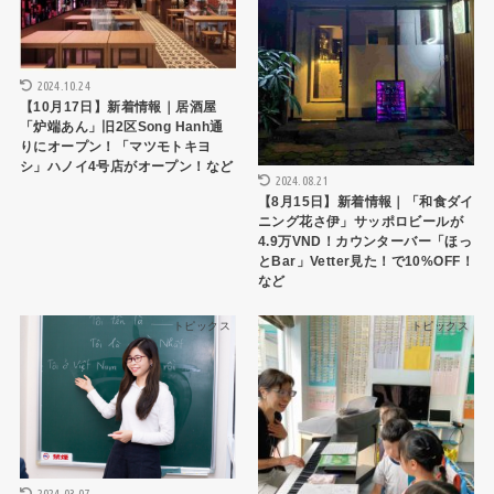
2024.10.24
【10月17日】新着情報｜居酒屋
「炉端あん」旧2区Song Hanh通
りにオープン！「マツモトキヨ
シ」ハノイ4号店がオープン！など
2024.08.21
【8月15日】新着情報｜「和食ダイ
ニング花さ伊」サッポロビールが
4.9万VND！カウンターバー「ほっ
とBar」Vetter見た！で10%OFF！
など
トピックス
トピックス
2024.03.07