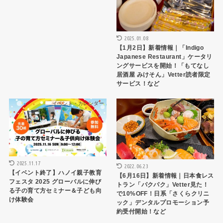
2025.01.08
【1月2日】新着情報｜「Indigo
Japanese Restaurant」ケータリ
ングサービスを開始！「もてなし
居酒屋 みけそん」Vetter読者限定
サービス！など
イベント・カレンダー
トピックス
2025.11.17
2022.06.23
【イベント終了】ハノイ親子教育
【6月16日】新着情報｜日本食レス
フェスタ 2025 グローバルに伸び
トラン「パクパク」Vetter見た！
る子の育て方セミナー＆子ども向
で10%OFF！日系「さくらクリニ
け体験会
ック」デンタルプロモーション予
約受付開始！など