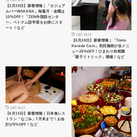
【2月29日】新着情報｜「カジュア
ルバーWAKANA」毎週月・金曜は
10%OFF！「ZEN外国語センタ
ー」ベトナム語学習をお得にスタ
ート！など
2025.08.29
【8月28日】新着情報｜「Tomo
Karada Care」初回施術が全メニ
ュー20%OFF！ひまわり幼稚園
「親子リトミック」開催！など
トピックス
トピックス
2023.06.22
【6月15日】新着情報｜日本食レス
トラン「なごみ」7月末まで！お会
計が5%OFF！など