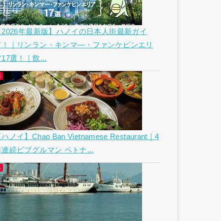
【2026年最新版】ハノイの日本人街最新ガイ
ド！｜リンラン・キンマ―・ファンケビンエリ
17選！｜飲...
ハノイ】Chao Ban Vietnamese Restaurant｜4
年連続ビブグルマン ベトナ...