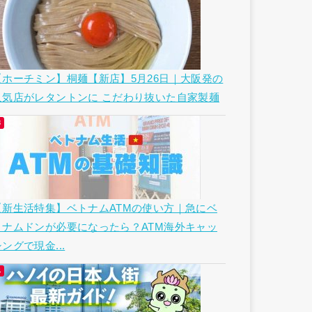
【ホーチミン】桐麺【新店】5月26日｜大阪発の
人気店がレタントンに こだわり抜いた自家製麺
【新生活特集】ベトナムATMの使い方｜急にベ
トナムドンが必要になったら？ATM海外キャッ
ングで現金...