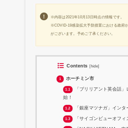
※内容は2021年10月13日時点の情報です。
※COVID-19感染拡大予防措置における
がございます。予めご了承ください。
Contents
[
hide
]
ホーチミン市
1
「ブリリアント英会話」レ
1.1
始！
「銀座マツナガ」インタ
1.2
「サイゴンビューオフィ
1.3