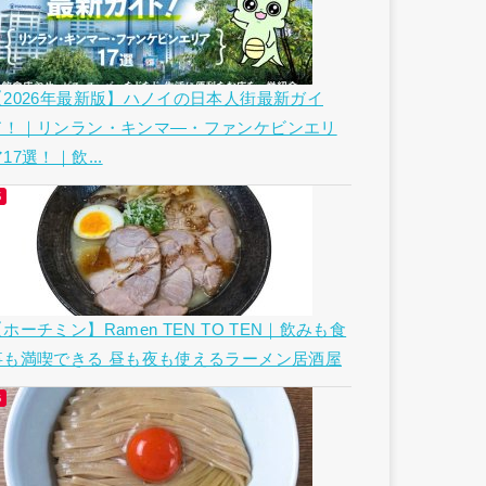
【2026年最新版】ハノイの日本人街最新ガイ
ド！｜リンラン・キンマ―・ファンケビンエリ
17選！｜飲...
ホーチミン】Ramen TEN TO TEN｜飲みも食
事も満喫できる 昼も夜も使えるラーメン居酒屋