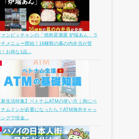
ファンビッチャンの「焼肉居酒屋 炉端あん」ラ
ンチメニュー開始！16種類の幕の内弁当が登
！お得な1品...
【新生活特集】ベトナムATMの使い方｜急にベ
トナムドンが必要になったら？ATM海外キャッ
ングで現金...