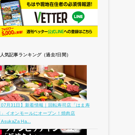
人気記事ランキング（過去7日間）
【07月31日】新着情報｜回転寿司店「はま寿
司」イオンモールにオープン！焼肉店
AsukaZa Ha...