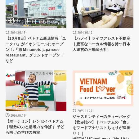
2024.04.15
2024.04.12
【10月8日】ベトナム新店情報「ユ
【ハノイ】ライフアシスト不動産
ニクロ」がイオンモールにオープ
｜豊富なローカル情報を持つ日本
ン！/「源 Minamoto japanese
人運営の不動産会社
restaurant」グランドオープン！
など
ライフスタイルレビュー
生活
2025.11.27
2026.05.19
ジャスミンティーのティーバッグ
【ホーチミン】レンセイベトナム
【飲み比べ】｜ベトナムの「食」
｜理数の力と思考力を伸ばす 子ど
をフードアナリストちぇりが深堀
も向けの学びの教室
り！｜
VIETNAMFoodLover（No.181）