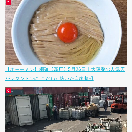
【ホーチミン】桐麺【新店】5月26日｜大阪発の人気店
がレタントンに こだわり抜いた自家製麺