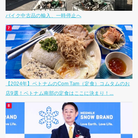
バイク中古品の輸入、一時停止へ
【2024年】ベトナムのCom Tam（定食）コムタムのお
店9選！ベトナム南部の定食はここに決まり！...