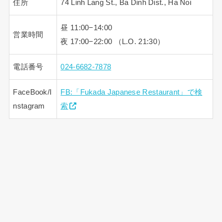
住所
74 Linh Lang St., Ba Dinh Dist., Ha Noi
昼 11:00−14:00
営業時間
夜 17:00−22:00 （L.O. 21:30）
電話番号
024-6682-7878
FaceBook/I
FB:「Fukada Japanese Restaurant」で検
nstagram
索