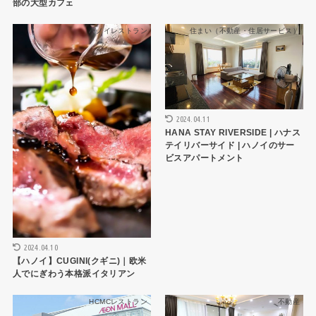
部の大型カフェ
ハノイレストラン
住まい（不動産・住居サービス）
2024.04.11
HANA STAY RIVERSIDE | ハナス
テイリバーサイド | ハノイのサー
ビスアパートメント
2024.04.10
【ハノイ】CUGINI(クギニ)｜欧米
人でにぎわう本格派イタリアン
HCMCレストラン
不動産