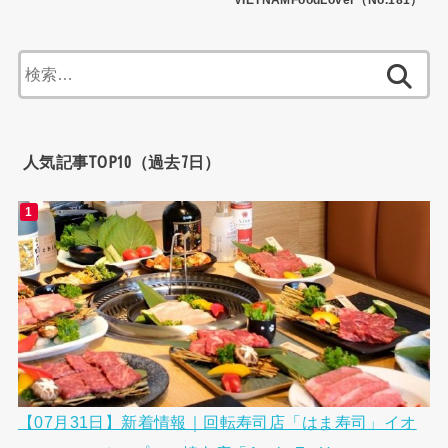
検
索:
人気記事TOP10（過去7日）
【07月31日】新着情報｜回転寿司店「はま寿司」イオ