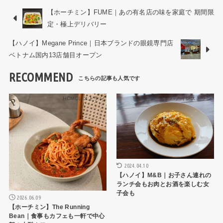
【ホーチミン】FUME｜あの有名店の味を家庭で 期間限
定・極上デリバリー
【ハノイ】Megane Prince｜日本ブランドの眼鏡専門店
ベトナム国内13店舗目オープン
RECOMMEND
HCMCレストラン
ハノイレストラン
2024.04.10
【ハノイ】M&B｜お子さん連れの
ランチ会もお肉とお酒を楽しむ女
子会も
2026.06.09
【ホーチミン】The Running
Bean｜食事もカフェも一軒で中心