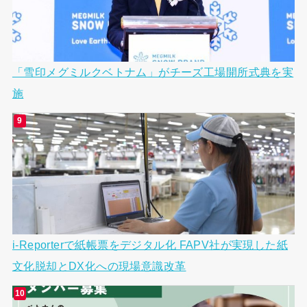
「雪印メグミルクベトナム」がチーズ工場開所式典を実
施
i-Reporterで紙帳票をデジタル化 FAPV社が実現した紙
文化脱却とDX化への現場意識改革