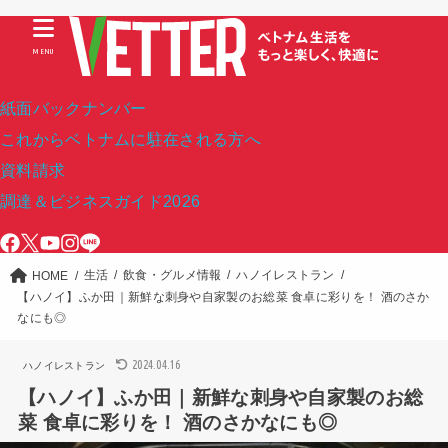
MENU
紙面バックナンバー
これからベトナムに駐在される方へ
資料請求
調達＆ビジネスガイド2026
生活
飲食・グルメ情報
ハノイレストラン
HOME
【ハノイ】ふか田｜新鮮な刺身や自家製のお総菜 食卓に彩りを！ 酒のさか
なにも◎
2024.04.16
ハノイレストラン
【ハノイ】ふか田｜新鮮な刺身や自家製のお総
菜 食卓に彩りを！ 酒のさかなにも◎