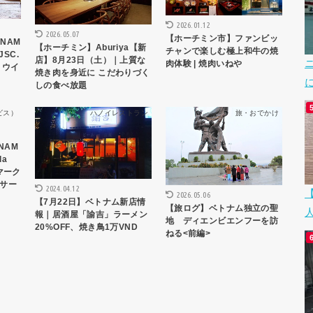
2026.01.12
2026.05.07
【ホーチミン市】ファンビッ
TNAM
【ホーチミン】Aburiya【新
チャンで楽しむ極上和牛の焼
JSC.
店】8月23日（土）｜上質な
肉体験 | 焼肉いねや
 ウイ
焼き肉を身近に こだわりづく
しの食べ放題
ビス）
ハノイレストラン
旅・おでかけ
TNAM
la
ドマーク
サー
2024.04.12
2026.05.06
【7月22日】ベトナム新店情
【旅ログ】ベトナム独立の聖
報｜居酒屋「諭吉」ラーメン
地 ディエンビエンフーを訪
20%OFF、焼き鳥1万VND
ねる<前編>