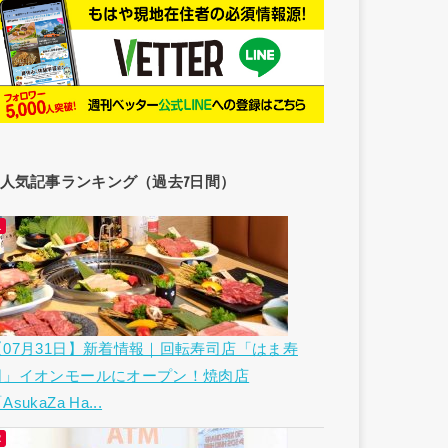
人気記事ランキング（過去7日間）
【07月31日】新着情報｜回転寿司店「はま寿
司」イオンモールにオープン！焼肉店
AsukaZa Ha...