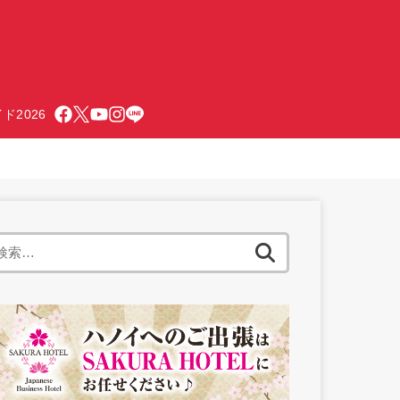
ド2026
検
索: