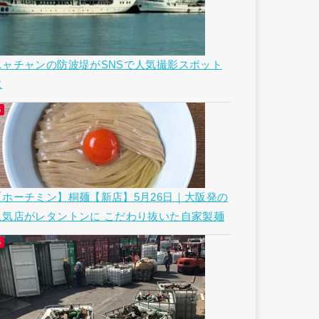
ニャチャンの防波堤がSNSで人気撮影スポット
に
【ホーチミン】桐麺【新店】5月26日｜大阪発の
人気店がレタントンに こだわり抜いた自家製麺