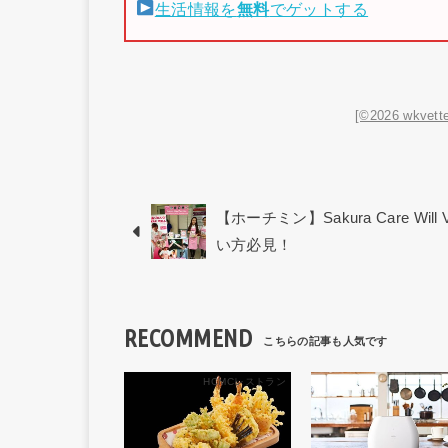
生活情報を
無料
でゲットする
[©2026 wkvette
【ホーチミン】Sakura Care 
い方必見！
RECOMMEND
HCMCレストラン