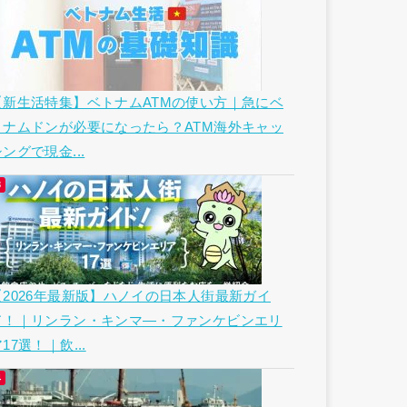
【新生活特集】ベトナムATMの使い方｜急にベ
トナムドンが必要になったら？ATM海外キャッ
ングで現金...
【2026年最新版】ハノイの日本人街最新ガイ
ド！｜リンラン・キンマ―・ファンケビンエリ
17選！｜飲...