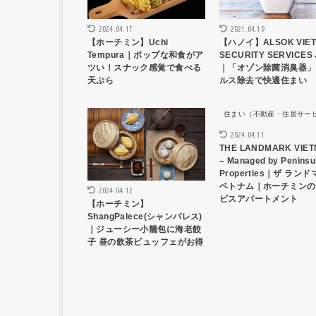
2024.04.17
2021.04.19
【ホーチミン】Uchi
【ハノイ】ALSOK VIE
Tempura｜ポップな和食がア
SECURITY SERVICES 
ツい！スナック感覚で食べる
｜「オゾン除菌消臭器」
天ぷら
ルス除去で快適住まい
HCMCレストラン
住まい（不動産・住居サー
2024.04.11
THE LANDMARK VIE
– Managed by Peninsu
Properties｜ザ ラン
ベトナム｜ホーチミンの
2024.04.12
ビスアパートメント
【ホーチミン】
ShangPalece(シャンパレス)
｜ジューシー小籠包に海老餃
子 昼の飲茶ビュッフェがお得