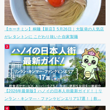
【ホーチミン】桐麺【新店】5月26日｜大阪発の人気店
がレタントンに こだわり抜いた自家製麺
【2026年最新版】ハノイの日本人街最新ガイド！｜リ
ンラン・キンマ―・ファンケビンエリア17選！｜飲...