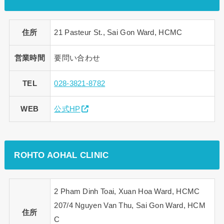
住所
21 Pasteur St., Sai Gon Ward, HCMC
営業時間
要問い合わせ
TEL
028-3821-8782
WEB
公式HP
ROHTO AOHAL CLINIC
2 Pham Dinh Toai, Xuan Hoa Ward, HCMC
207/4 Nguyen Van Thu, Sai Gon Ward, HCM
住所
C