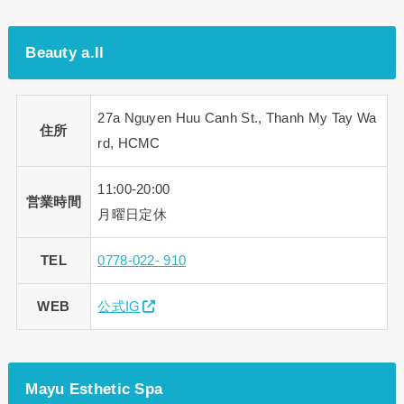
Beauty a.ll
27a Nguyen Huu Canh St., Thanh My Tay Wa
住所
rd, HCMC
11:00-20:00
営業時間
月曜日定休
TEL
0778-022- 910
WEB
公式IG
Mayu Esthetic Spa