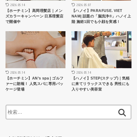
2026.05.14
2026.05.07
【ホーチミン】髙岡理髪店｜メン
【ハノイ】PARAFUSE. VIET
ズカラーキャンペーン 日系理髪店
NAM| 話題の「脳洗浄®」ハノイ上
で開催中
陸 施術1回でも小顔を実感！
生活
美容・スパ・マッサージ
2026.05.14
2026.05.14
【ホーチミン】AN’s spa | ゴルフ
【ハノイ】STEP(ステップ)｜気軽
ァーに朗報！ 人気スパに専用パッ
に来てリラックスできる 男性にも
ケージ登場
入りやすい美容室
検
索: