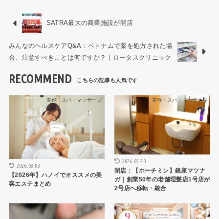
SATRA最大の商業施設が開店
みんなのヘルスケアQ&A：ベトナムで薬を処方された場
合、注意すべきことは何ですか？｜ロータスクリニック
RECOMMEND
美容・スパ・マッサージ
美容・スパ・マッサージ
2026.05.20
2026.03.03
閉店：【ホーチミン】銀座マツナ
【2026年】ハノイでオススメの美
ガ｜創業50年の老舗理髪店1号店が
容エステまとめ
2号店へ移転・統合
生活
生活