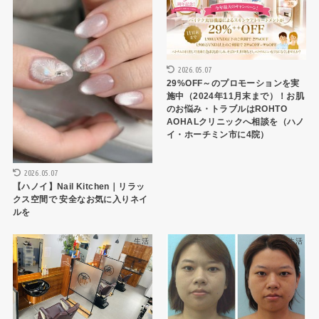
2026.05.07
29%OFF～のプロモーションを実
施中（2024年11月末まで）！お肌
のお悩み・トラブルはROHTO
AOHALクリニックへ相談を（ハノ
イ・ホーチミン市に4院）
2026.05.07
【ハノイ】Nail Kitchen｜リラッ
クス空間で 安全なお気に入りネイ
ルを
生活
生活