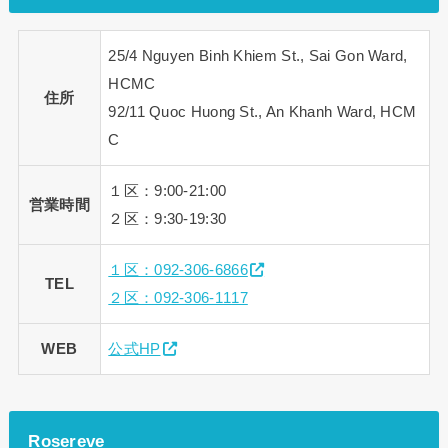
25/4 Nguyen Binh Khiem St., Sai Gon Ward,
HCMC
住所
92/11 Quoc Huong St., An Khanh Ward, HCM
C
１区：9:00-21:00
営業時間
２区：9:30-19:30
１区：092-306-6866
TEL
２区：092-306-1117
WEB
公式HP
Rosereve