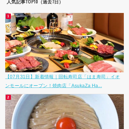
人気記事TOP10（過去7日）
【07月31日】新着情報｜回転寿司店「はま寿司」イオ
ンモールにオープン！焼肉店「AsukaZa Ha...