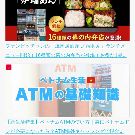
ファンビッチャンの「焼肉居酒屋 炉端あん」ランチメ
ニュー開始！16種類の幕の内弁当が登場！お得な1品...
【新生活特集】ベトナムATMの使い方｜急にベトナムド
ンが必要になったら？ATM海外キャッシングで現金...