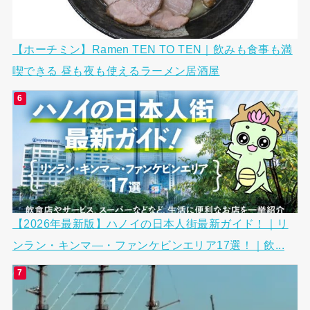
【ホーチミン】Ramen TEN TO TEN｜飲みも食事も満
喫できる 昼も夜も使えるラーメン居酒屋
【2026年最新版】ハノイの日本人街最新ガイド！｜リ
ンラン・キンマ―・ファンケビンエリア17選！｜飲...