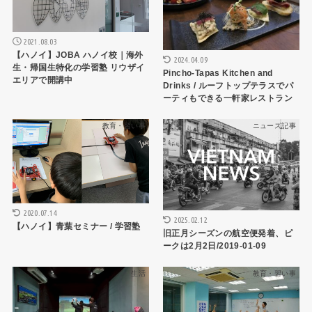
2021.08.03
【ハノイ】JOBA ハノイ校｜海外
2024.04.09
生・帰国生特化の学習塾 リウザイ
Pincho-Tapas Kitchen and
エリアで開講中
Drinks / ルーフトップテラスでパ
ーティもできる一軒家レストラン
教育・習い事
ニュース記事
2020.07.14
2025.02.12
【ハノイ】青葉セミナー / 学習塾
旧正月シーズンの航空便発着、ピ
ークは2月2日/2019-01-09
生活
教育・習い事