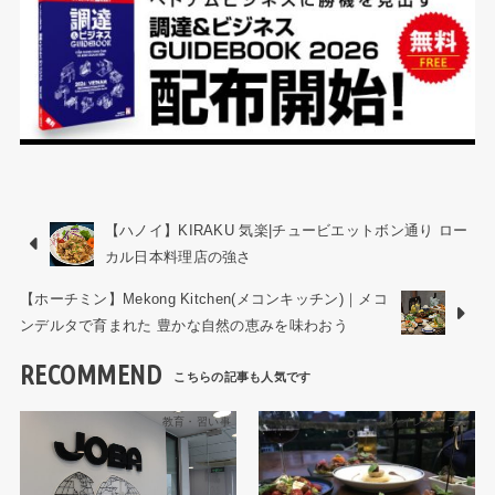
【ハノイ】KIRAKU 気楽|チュービエットボン通り ロー
カル日本料理店の強さ
【ホーチミン】Mekong Kitchen(メコンキッチン)｜メコ
ンデルタで育まれた 豊かな自然の恵みを味わおう
RECOMMEND
教育・習い事
ハノイレストラン