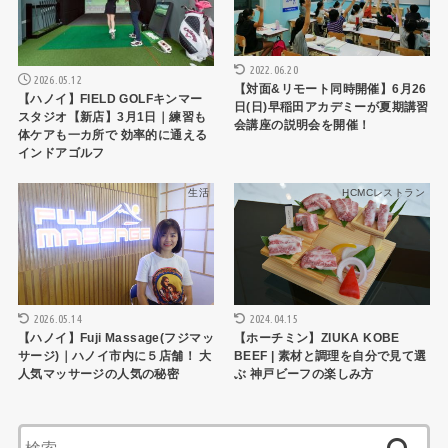
2022.06.20
2026.05.12
【対面&リモート同時開催】6月26
【ハノイ】FIELD GOLFキンマー
日(日)早稲田アカデミーが夏期講習
スタジオ【新店】3月1日｜練習も
会講座の説明会を開催！
体ケアも一カ所で 効率的に通える
インドアゴルフ
生活
HCMCレストラン
2026.05.14
2024.04.15
【ハノイ】Fuji Massage(フジマッ
【ホーチミン】ZIUKA KOBE
サージ)｜ハノイ市内に５店舗！ 大
BEEF | 素材と調理を自分で見て選
人気マッサージの人気の秘密
ぶ 神戸ビーフの楽しみ方
検