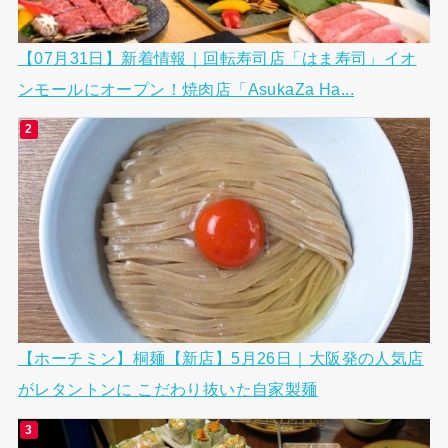
【07月31日】新着情報｜回転寿司店「はま寿司」イオ
ンモールにオープン！焼肉店「AsukaZa Ha...
【ホーチミン】桐麺【新店】5月26日｜大阪発の人気店
がレタントンに こだわり抜いた自家製麺