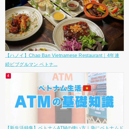
【ハノイ】Chao Ban Vietnamese Restaurant｜4年連
続ビブグルマン ベトナ...
【新生活特集】ベトナムATMの使い方｜急にベトナムド