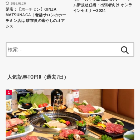
2026.05.20
ム新規赴任者・出張者向け オンラ
閉店：【ホーチミン】GINZA
インセミナー2024
MATSUNAGA｜老舗サロンのホー
チミン店は 駐在員の癒やしのオア
シス
検
索:
人気記事TOP10（過去7日）