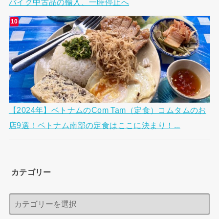
バイク中古品の輸入、一時停止へ
【2024年】ベトナムのCom Tam（定食）コムタムのお
店9選！ベトナム南部の定食はここに決まり！...
カテゴリー