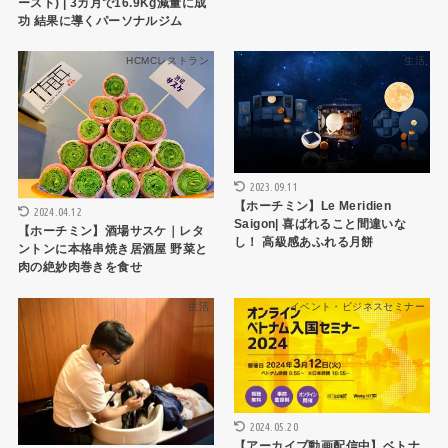
ースト) | 3カ月で16.9Kg減量に成
功 結果に導くパーソナルジム
HCMCレストラン
生活
2023.09.11
【ホーチミン】Le Meridien
2024.04.12
Saigon| 喜ばれること間違いな
【ホーチミン】酒場サスケ｜レタ
し！ 高級感あふれる月餅
ントンに本格串焼き居酒屋 野菜と
肉の絶妙肉巻きを食せ
生活
イベント・ビジネスセミナー
2024.05.20
【アーカイブ動画配信中】ベトナ