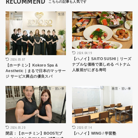
RECOMMEND
生活
ハノイレストラン
2024.04.19
【ハノイ】SAITO SUSHI｜リーズ
2026.05.07
ナブルな価格で楽しめる ベトナム
【ホーチミン】Kokoro Spa &
人板前がにぎる寿司
Aesthetic｜まるで日本のマッサー
ジ サービス満点の優良スパ
教育・習い事
教育・習い事
2026.05.20
2020.07.14
閉店：【ホーチミン】BOOST(ブ
【ハノイ】WING / 学習塾