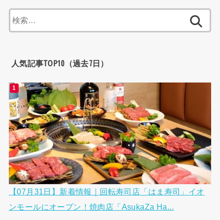
検
索:
人気記事TOP10（過去7日）
【07月31日】新着情報｜回転寿司店「はま寿司」イオ
ンモールにオープン！焼肉店「AsukaZa Ha...