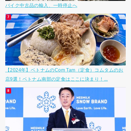
バイク中古品の輸入、一時停止へ
【2024年】ベトナムのCom Tam（定食）コムタムのお
店9選！ベトナム南部の定食はここに決まり！...