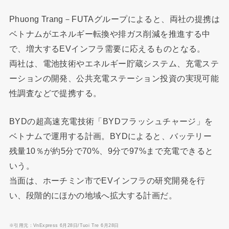
Phuong Trang－FUTAグループによると、両社の提携は
ベトナムがエネルギー転換や排ガス削減を推進する中
で、増大するEVインフラ需要に応えるものとなる。
両社は、電池技術やエネルギー貯蔵システム、充電ステ
ーションの開発、公共充電ステーション投資の実現可能
性調査などで提携する。
BYDの超高速充電技術「BYDフラッシュチャージ」を
ベトナムで運用する計画。BYDによると、バッテリー
残量10％が約5分で70%、9分で97%まで充電できると
いう。
当面は、ホーチミン市でEVインフラの研究開発を行
い、段階的にほかの地域へ拡大する計画だ。
※引用元：VnExpress 6月28日/Tuoi Tre 6月28日