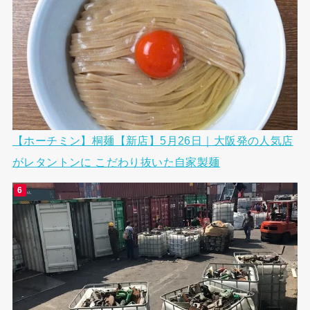
【ホーチミン】桐麺【新店】5月26日｜大阪発の人気店
がレタントンに こだわり抜いた自家製麺