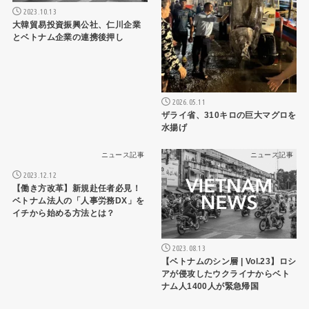
2023.10.13
大韓貿易投資振興公社、仁川企業
とベトナム企業の連携後押し
2026.05.11
ザライ省、310キロの巨大マグロを
水揚げ
ニュース記事
ニュース記事
2023.12.12
【働き方改革】新規赴任者必見！
ベトナム法人の「人事労務DX」を
イチから始める方法とは？
2023.08.13
【ベトナムのシン層 | Vol.23】ロシ
アが侵攻したウクライナからベト
ナム人1400人が緊急帰国