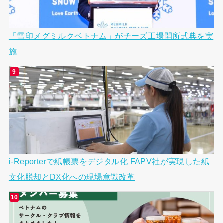
「雪印メグミルクベトナム」がチーズ工場開所式典を実
施
i-Reporterで紙帳票をデジタル化 FAPV社が実現した紙
文化脱却とDX化への現場意識改革