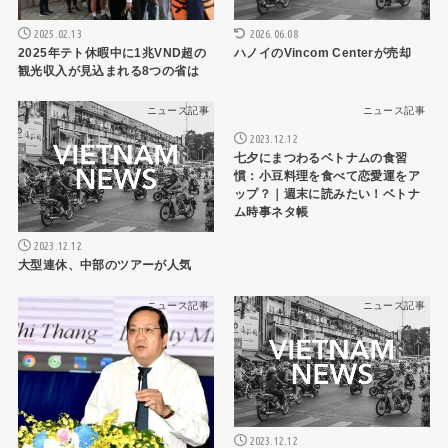
2025.02.13
2026.06.08
2025年テト休暇中に1兆VND超の
ハノイのVincom Centerが売却
観光収入が見込まれる8つの省は
ニュース記事
ニュース記事
2023.12.12
七夕にまつわるベトナムの食習
慣：小豆料理を食べて恋愛運をア
ップ？｜週末に読みたい！ベトナ
ム時事ネタ帳
2023.12.12
大型連休、中部のツアーが人気
ニュース記事
ニュース記事
2023.12.12