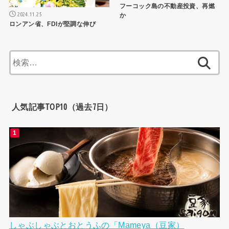
フーコック島の不動産投資、再燃
2024.11.25
か
ロンアン省、FDIが堅調な伸び
検
索:
人気記事TOP10（過去7日）
しゃぶしゃぶとおとうふの「Mameya（豆家）