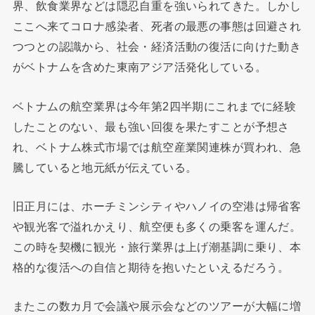
界、飲食業界などは隠忍自重を強いられてきた。しかし
ここへ来てコロナ感染者、死者の最悪の事態は回避され
つつとの認識から、社会・経済活動の復活に向けた動き
がベトナムを含めた東南アジア活発化している。
ベトナムの航空業界は今年第2四半期にこれまでに経験
したことのない、最も強い回復を果たすことが予想さ
れ、ベトナム株式市場では航空産業関連株が買われ、急
騰していると地元紙が伝えている。
旧正月には、ホーチミンシティやハノイの空港は帰省客
や観光客で溢れかえり、航空便も多くの乗客を運んだ。
この時を契機に観光・旅行業界は上げ潮基調に乗り、本
格的な復活への自信と期待を抱いたといえるだろう。
またこの数カ月で会議や展示会などのツアーが大幅に増