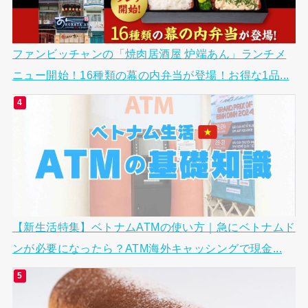
ファンビッチャンの「焼肉居酒屋 炉端あん」ランチメ
ニュー開始！16種類の幕の内弁当が登場！お得な1品...
【新生活特集】ベトナムATMの使い方｜急にベトナムド
ンが必要になったら？ATM海外キャッシングで現金...