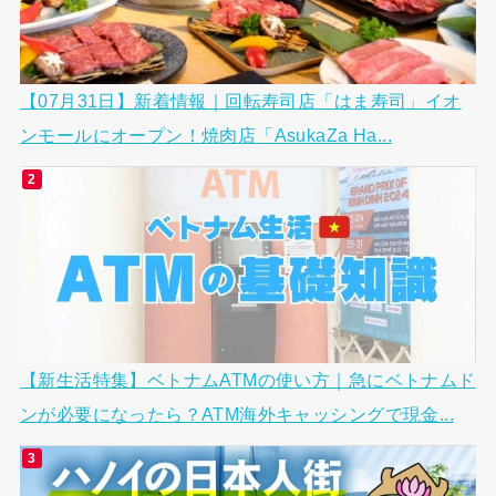
【07月31日】新着情報｜回転寿司店「はま寿司」イオ
ンモールにオープン！焼肉店「AsukaZa Ha...
【新生活特集】ベトナムATMの使い方｜急にベトナムド
ンが必要になったら？ATM海外キャッシングで現金...