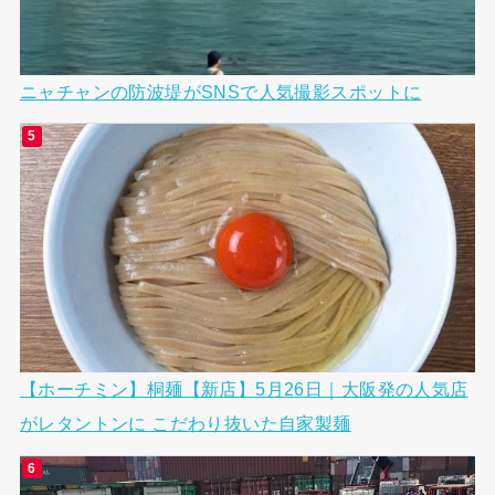
ニャチャンの防波堤がSNSで人気撮影スポットに
【ホーチミン】桐麺【新店】5月26日｜大阪発の人気店
がレタントンに こだわり抜いた自家製麺