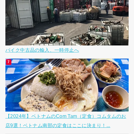
バイク中古品の輸入、一時停止へ
【2024年】ベトナムのCom Tam（定食）コムタムのお
店9選！ベトナム南部の定食はここに決まり！...