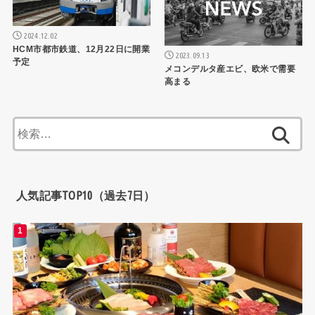
2024.12.02
HCM市都市鉄道、12月22日に開業
2023.09.13
予定
メコンデルタ産エビ、欧米で需要
高まる
検
索:
人気記事TOP10（過去7日）