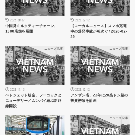
2026.08.07
2025.02.12
中国発ミルクティーチェーン、
【ローカルニュース】スマホ充電
1300店舗を展開
中の爆発事故が相次ぐ / 2020-02-
29
ニュース記事
ニュース記事
2023.11.13
2023.12.12
ベトジェット航空、フーコックと
アンザン省、22年に20兆ドン超の
ニューデリー／ムンバイ結ぶ新路
投資誘致を計画
線開設
ニュース記事
ニュース記事