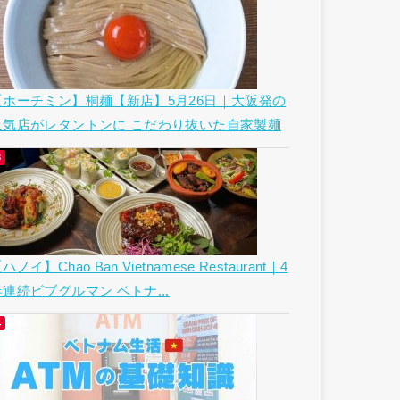
【ホーチミン】桐麺【新店】5月26日｜大阪発の
人気店がレタントンに こだわり抜いた自家製麺
ハノイ】Chao Ban Vietnamese Restaurant｜4
年連続ビブグルマン ベトナ...