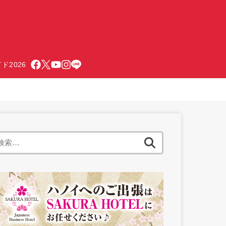
ド2026
検
索: