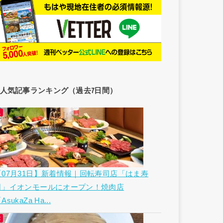
人気記事ランキング（過去7日間）
【07月31日】新着情報｜回転寿司店「はま寿
司」イオンモールにオープン！焼肉店
AsukaZa Ha...