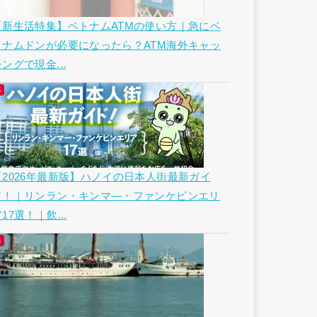
【新生活特集】ベトナムATMの使い方｜急にベ
トナムドンが必要になったら？ATM海外キャッ
ングで現金...
【2026年最新版】ハノイの日本人街最新ガイ
ド！｜リンラン・キンマ―・ファンケビンエリ
17選！｜飲...