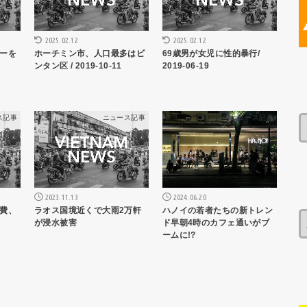
2025.02.12
2025.02.12
ーを
ホーチミン市、人口最多はビ
69歳男が女児に性的暴行/
ンタン区 / 2019-10-11
2019-06-19
ス記事
ニュース記事
ニュース記事
2023.11.13
2024.06.20
費、
ラオス国境近くで大雨2万軒
ハノイの若者たちの新トレン
が浸水被害
ド早朝4時のカフェ通いがブ
ームに!?