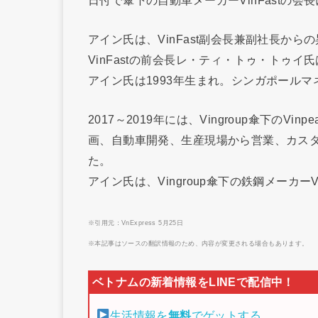
アイン氏は、VinFast副会長兼副社長からの
VinFastの前会長レ・ティ・トゥ・トゥイ氏
アイン氏は1993年生まれ。シンガポール
2017～2019年には、Vingroup傘下のVin
画、自動車開発、生産現場から営業、カス
た。
アイン氏は、Vingroup傘下の鉄鋼メーカーV
※引用元：VnExpress 5月25日
※本記事はソースの翻訳情報のため、内容が変更される場合もあります。
生活情報を
無料
でゲットする