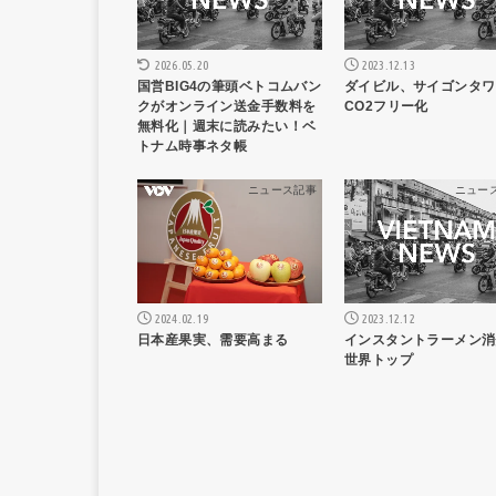
2026.05.20
2023.12.13
国営BIG4の筆頭ベトコムバン
ダイビル、サイゴンタワ
クがオンライン送金手数料を
CO2フリー化
無料化｜週末に読みたい！ベ
トナム時事ネタ帳
ニュース記事
ニュー
2024.02.19
2023.12.12
日本産果実、需要高まる
インスタントラーメン消
世界トップ