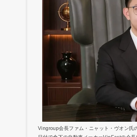
Vingroup会長ファム・ニャット・ヴオン
日付で傘下の自動車メーカーVinFastの会