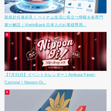
新規赴任者必見！ ベトナム生活に役立つ情報を各専門
家が解説｜VietinBank 日本人のお客様専用...
【7月31日】イベントカレンダー｜Anikura Fever:
Carnival！Nippon Oi...