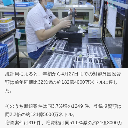
統計局によると、年初から4月27日までの対越外国投資
額は前年同期比32%増の約182億4000万米ドルに達し
た。
そのうち新規案件は同3.7%増の1249 件、登録投資額は
同2.2倍の約121億5000万米ドル。
増資案件は316件、増資額は同51.0%減の約31憶3000万