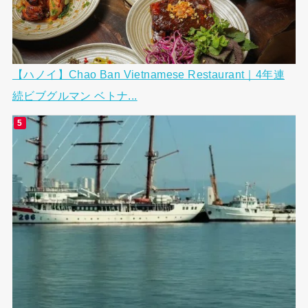
【ハノイ】Chao Ban Vietnamese Restaurant｜4年連
続ビブグルマン ベトナ...