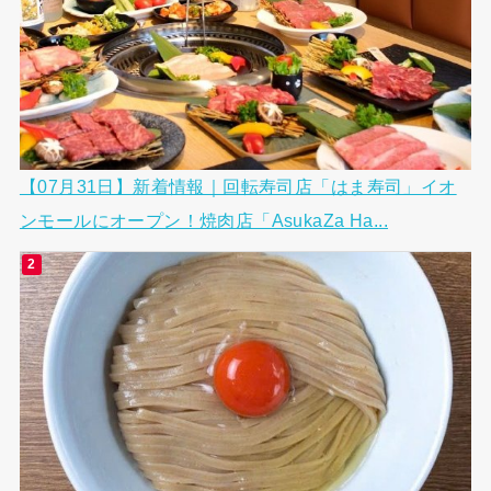
【07月31日】新着情報｜回転寿司店「はま寿司」イオ
ンモールにオープン！焼肉店「AsukaZa Ha...