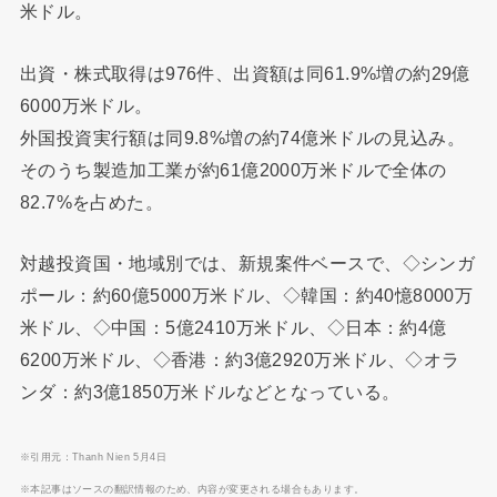
米ドル。
出資・株式取得は976件、出資額は同61.9%増の約29億
6000万米ドル。
外国投資実行額は同9.8%増の約74億米ドルの見込み。
そのうち製造加工業が約61億2000万米ドルで全体の
82.7%を占めた。
対越投資国・地域別では、新規案件ベースで、◇シンガ
ポール：約60億5000万米ドル、◇韓国：約40憶8000万
米ドル、◇中国：5億2410万米ドル、◇日本：約4億
6200万米ドル、◇香港：約3億2920万米ドル、◇オラ
ンダ：約3億1850万米ドルなどとなっている。
※引用元：Thanh Nien 5月4日
※本記事はソースの翻訳情報のため、内容が変更される場合もあります。