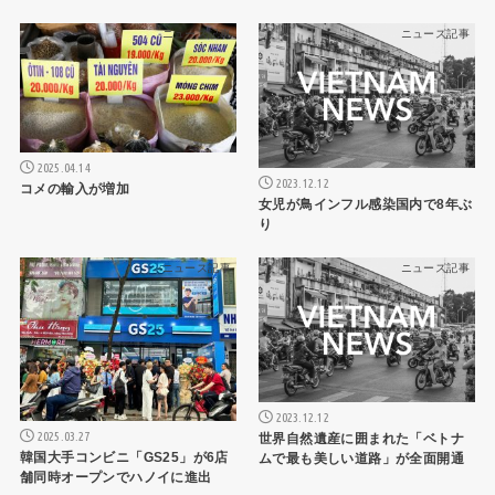
ニュース記事
ニュース記事
2025.04.14
2023.12.12
コメの輸入が増加
女児が鳥インフル感染国内で8年ぶ
り
ニュース記事
ニュース記事
2023.12.12
2025.03.27
世界自然遺産に囲まれた「ベトナ
韓国大手コンビニ「GS25」が6店
ムで最も美しい道路」が全面開通
舗同時オープンでハノイに進出