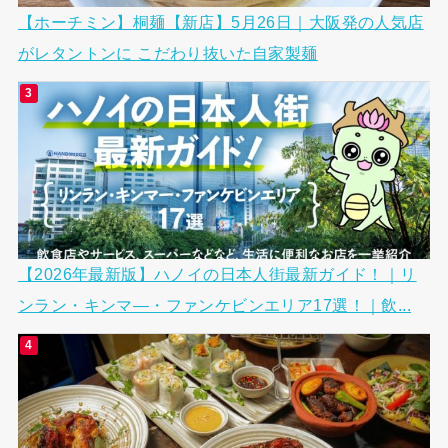
【ホーチミン】桐麺【新店】5月26日｜大阪発の人気店
がレタントンに こだわり抜いた自家製麺
【2026年最新版】ハノイの日本人街最新ガイド！｜リ
ンラン・キンマ―・ファンケビンエリア17選！｜飲...