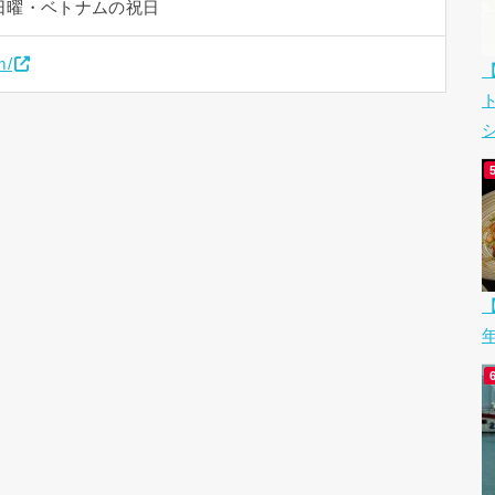
日曜・ベトナムの祝日
m/
シ
【