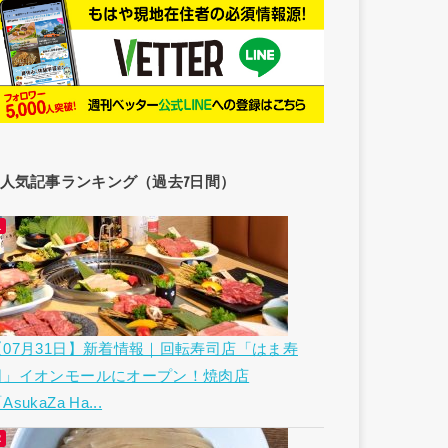
人気記事ランキング（過去7日間）
【07月31日】新着情報｜回転寿司店「はま寿
司」イオンモールにオープン！焼肉店
AsukaZa Ha...