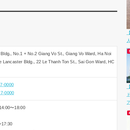
., No.1 + No.2 Giang Vo St., Giang Vo Ward, Ha Noi
ncaster Bldg., 22 Le Thanh Ton St., Sai Gon Ward, HC
17-0000
27-0000
ア
4:00〜18:00
7:30