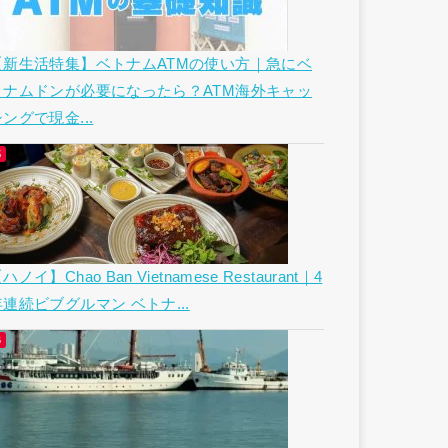
【新生活特集】ベトナムATMの使い方｜急にベ
トナムドンが必要になったら？ATM海外キャッ
ングで現金...
ハノイ】Chao Ban Vietnamese Restaurant｜4
年連続ビブグルマン ベトナ...