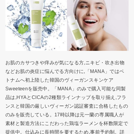
お肌のカサつきや痒みが気になる方,ニキビ・吹き出物
などお肌の炎症に悩んでる方向けに,「MANA」ではベ
トナムへ初上陸した韓国のヴィーガンスキンケア
Sweeteenを販売中。「MANA」のみで購入可能な同製
品は,HYAとCICAの2種類ラインナップを取り揃え,フラ
ンスと韓国の厳しいヴィーガン認証審査に合格したもの
のみを販売している。17時以降は元一蘭の専属職人が
素材と製造方法にこだわった鶏塩ラーメンを杯数限定で
提供中。仕込みに長時間を要するため,事前予約制。詳