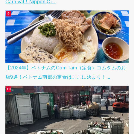
Carnival！Nippon Oi...
【2024年】ベトナムのCom Tam（定食）コムタムのお
店9選！ベトナム南部の定食はここに決まり！...