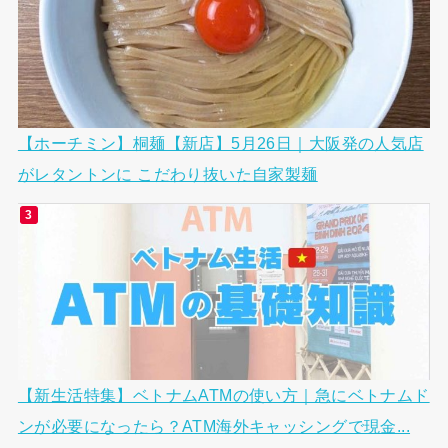
【ホーチミン】桐麺【新店】5月26日｜大阪発の人気店
がレタントンに こだわり抜いた自家製麺
【新生活特集】ベトナムATMの使い方｜急にベトナムド
ンが必要になったら？ATM海外キャッシングで現金...