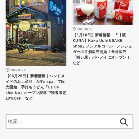
2022.03.17
【3月10日】新着情報｜「【蔵
KURA】Kaku-Uchi＆SAKE
Shop」ノンアルコール・ノンシュ
ガーの甘酒販売開始！食材販売
「晴レ屋」がハノイにオープン！
など
2026.06.26
【06月26日】新着情報｜ハンドメ
イドのお土産品「AN’s spa」で販
売開始！手打ちうどん「UDON
shimizu」オープン記念で読者限定
10%OFF！など
検
索: