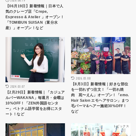
2026.06.19
【06月19日】新着情報｜日本で人
気のクレープ店「Crepe,
Espresso & Atelier 」オープン！
「TOMIBUN SUISAN（富分水
産）」オープン！など
トピックス
トピックス
2026.05.08
【8月3日】新着情報｜好きな部位
2024.03.07
を一切れずつ注文！「一切れ焼
【2月29日】新着情報｜「カジュア
肉 苑〜えん」オープン！「emo.
ルバーWAKANA」毎週月・金曜は
Hair Salon エモヘアサロン」まつ
10%OFF！「ZEN外国語センタ
毛パーマ&ヘアー施術30%OFF！
ー」ベトナム語学習をお得にスタ
など
ート！など
トピックス
トピックス