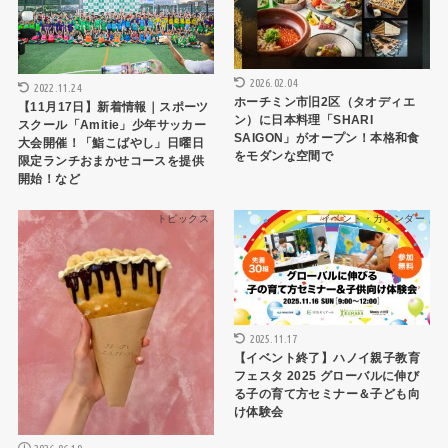
2026.02.04
2022.11.24
ホーチミン市旧2区（タオディエ
【11月17日】新着情報｜スポーツ
ン）に日本料理「SHARI
スクール「Amitie」少年サッカー
SAIGON」がオープン！本格和食
大会開催！「鮨こばやし」日曜日
をモダンな空間で
限定ランチおまかせコースを提供
開始！など
トピックス
イベント・カレンダー
2025.11.17
【イベント終了】ハノイ親子教育
フェスタ 2025 グローバルに伸び
る子の育て方セミナー＆子ども向
け体験会