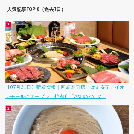
人気記事TOP10（過去7日）
【07月31日】新着情報｜回転寿司店「はま寿司」イオ
ンモールにオープン！焼肉店「AsukaZa Ha...