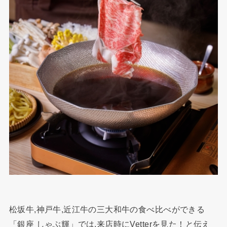
松坂牛,神戸牛,近江牛の三大和牛の食べ比べができる
「銀座 しゃぶ輝」では,来店時にVetterを見た！と伝え