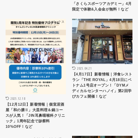
「さくらスポーツアカデミー」4月
限定で体験&入会金が無料！など
トピックス
トピックス
2025.04.21
【4月17日】新着情報｜洋食レスト
ラン「THE ROYAL」4月18日にベ
トナム1号店オープン！「DYMメ
ディカルセンターハノイ」第2回学
びカフェ開催！など
2025.12.18
【12月12日】新着情報｜個室居酒
屋「和の膳Ⅱ」大皿料理＆鍋コー
スが人気！「JIN⽿⿐咽喉科クリニ
ック」1周年記念で診察料
10%OFF！など