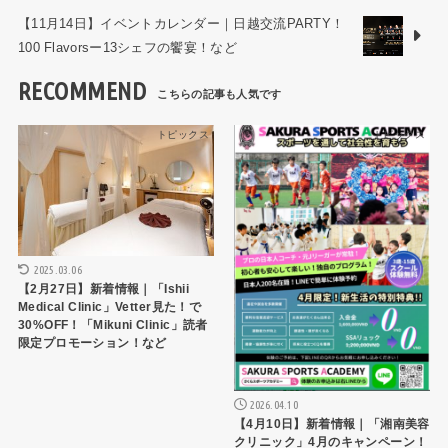
【11月14日】イベントカレンダー｜日越交流PARTY！
100 Flavorsー13シェフの饗宴！など
RECOMMEND
トピックス
トピックス
2025.03.06
【2月27日】新着情報｜「Ishii
Medical Clinic」Vetter見た！で
30%OFF！「Mikuni Clinic」読者
限定プロモーション！など
2026.04.10
【4月10日】新着情報｜「湘南美容
クリニック」4月のキャンペーン！