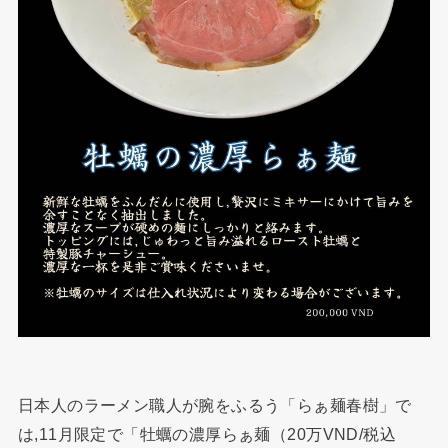
日本人のラーメン職人が腕をふるう「らぁ麺春樹」で
は,11月限定で「牡蠣の濃厚らぁ麺（20万VND/税込