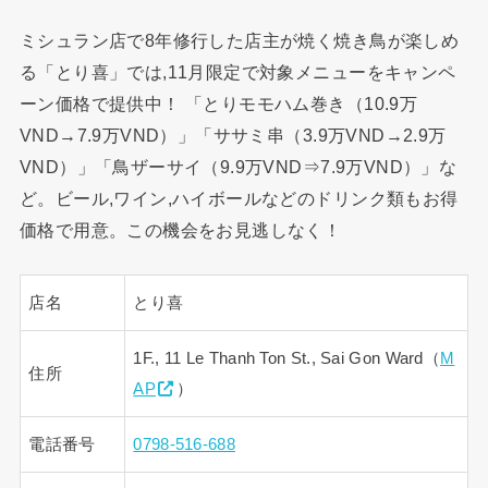
ミシュラン店で8年修行した店主が焼く焼き鳥が楽しめ
る「とり喜」では,11月限定で対象メニューをキャンペ
ーン価格で提供中！ 「とりモモハム巻き（10.9万
VND→7.9万VND）」「ササミ串（3.9万VND→2.9万
VND）」「鳥ザーサイ（9.9万VND⇒7.9万VND）」な
ど。ビール,ワイン,ハイボールなどのドリンク類もお得
価格で用意。この機会をお見逃しなく！
店名
とり喜
1F., 11 Le Thanh Ton St., Sai Gon Ward（
M
住所
AP
）
電話番号
0798-516-688