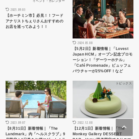
イベント・カレンダー
トピックス
2025.09.03
【ホーチミン市】必見！！フード
アナリストちぇりさんおすすめの
お店を巡ってみよう！！
2024.05.08
【5月2日】新着情報｜「Lovest
Japan HCM」オープン記念プロモ
ーション！「デーウーホテル」
「Café Promenade」ビュッフェ
バウチャーが25%OFF！など
トピックス
トピックス
2023.09.07
2022.12.08
【8月31日】新着情報｜「The
【12月1日】新着情報｜「The
Landmark」内「ヘルスクラブ」9
Monkey Gallery DESSERT