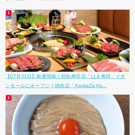
【07月31日】新着情報｜回転寿司店「はま寿司」イオ
ンモールにオープン！焼肉店「AsukaZa Ha...