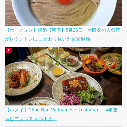
【ホーチミン】桐麺【新店】5月26日｜大阪発の人気店
がレタントンに こだわり抜いた自家製麺
【ハノイ】Chao Ban Vietnamese Restaurant｜4年連
続ビブグルマン ベトナ...