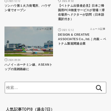
2023.12.12
2026.07.02
ソンハウ第１火力発電所、ハウザ
【ベトナム出張者必見】日本ご帰
ン省でオープン
国用PCR検査サービスが登場！滞
在場所へドクターが訪問（日本語
通訳付き）
ニュース記事
ニュース記事
2023.12.12
DESIGN & CREATIVE
ASSOCIATES Co., ltd.｜内装 – ベ
トナム製造関連企業
2024.09.04
ハノイ～ホーチミン線、ASEANト
ップの混雑路線に
検
索:
人気記事TOP10（過去7日）