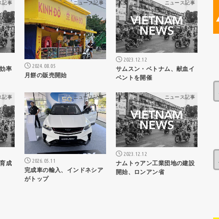
ス記事
ニュース記事
ニュース記事
2023.12.12
2024.08.05
効率
サムスン・ベトナム、献血イ
月餅の販売開始
ベントを開催
ス記事
ニュース記事
ニュース記事
2023.12.12
2026.05.11
育成
ナムトゥアン工業団地の建設
完成車の輸入、インドネシア
開始、ロンアン省
がトップ