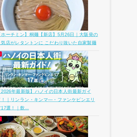
【ホーチミン】桐麺【新店】5月26日｜大阪発の
人気店がレタントンに こだわり抜いた自家製麺
【2026年最新版】ハノイの日本人街最新ガイ
ド！｜リンラン・キンマ―・ファンケビンエリ
17選！｜飲...