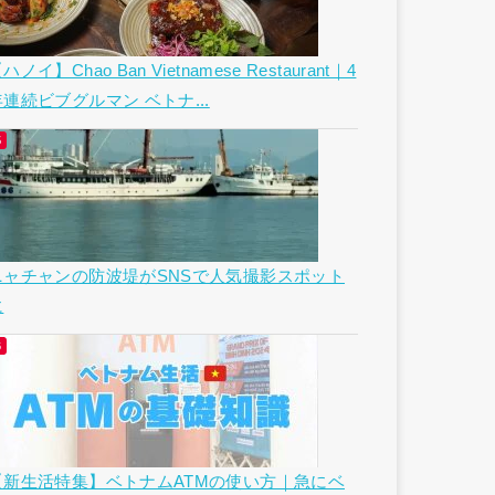
ハノイ】Chao Ban Vietnamese Restaurant｜4
年連続ビブグルマン ベトナ...
ニャチャンの防波堤がSNSで人気撮影スポット
に
【新生活特集】ベトナムATMの使い方｜急にベ