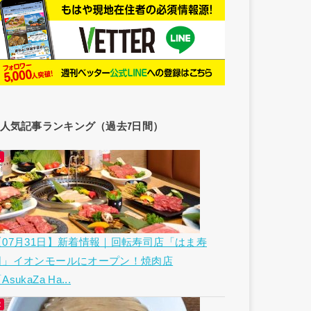
人気記事ランキング（過去7日間）
【07月31日】新着情報｜回転寿司店「はま寿
司」イオンモールにオープン！焼肉店
AsukaZa Ha...