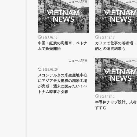
ニュース記事
ニュー
2023.08.13
2023.12.12
中国・紅旗の高級車、ベトナ
カフェで仕事の若者増 
ムで販売開始
的との研究結果も
ニュース記事
ニュー
2026.05.20
メコンデルタの米生産地中心
にアジア最大規模の精米工場
が完成｜週末に読みたい！ベ
トナム時事ネタ帳
2023.12.13
半導体チップ設計、人材
すすむ