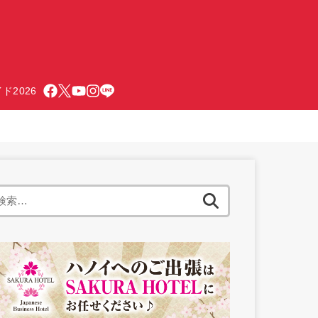
ド2026
検
索: