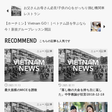
お父さんお母さん必見!子供の心をがっちり掴む機関車
レストラン
【ホーチミン】Vietnam GO！ | ベトナム語を学ぶなら
今！新規グループレッスン開設
RECOMMEND
ニュース記事
ニュース記事
2023.11.13
2025.02.11
最大規模のMICEを誘致
「落し物の大金を持ち主に返し
た」中学教諭が狂言/2018-12-18
ニュース記事
ニュース記事