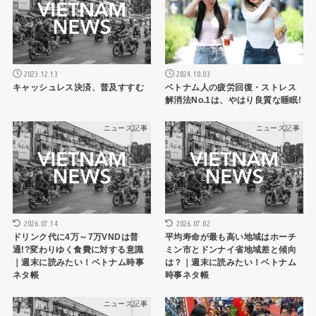
2024.10.03
2023.12.13
ベトナム人の疲労回復・ストレス
キャッシュレス決済、普及すすむ
解消法No.1は、やはり良質な睡眠!
ニュース記事
ニュース記事
2026.07.14
2026.07.02
ドリンク代に4万～7万VNDは普
平均寿命が最も高い地域はホーチ
通!?変わりゆく食費に対する意識
ミン市とドンナイ省地域差と傾向
｜週末に読みたい！ベトナム時事
は？｜週末に読みたい！ベトナム
ネタ帳
時事ネタ帳
ニュース記事
ニュース記事