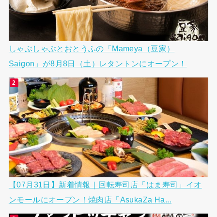
しゃぶしゃぶとおとうふの「Mameya（豆家）
Saigon」が8月8日（土）レタントンにオープン！
【07月31日】新着情報｜回転寿司店「はま寿司」イオ
ンモールにオープン！焼肉店「AsukaZa Ha...