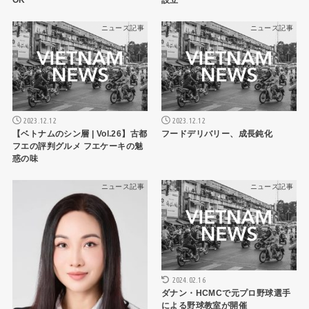
OK
設立
ニュース記事
ニュース記事
2023.12.12
2023.12.12
【ベトナムのシン層 | Vol.26】古都
フードデリバリー、成長鈍化
フエの評判グルメ フエケーキの魅
惑の味
ニュース記事
ニュース記事
2024.02.16
ダナン・HCMCで元プロ野球選手
による野球教室が開催