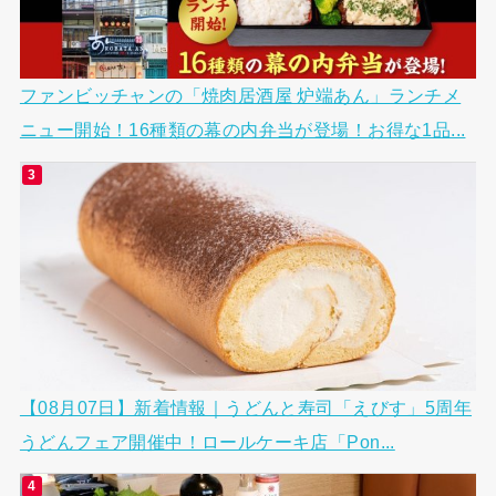
ファンビッチャンの「焼肉居酒屋 炉端あん」ランチメ
ニュー開始！16種類の幕の内弁当が登場！お得な1品...
【08月07日】新着情報｜うどんと寿司「えびす」5周年
うどんフェア開催中！ロールケーキ店「Pon...