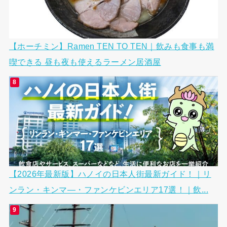
【ホーチミン】Ramen TEN TO TEN｜飲みも食事も満
喫できる 昼も夜も使えるラーメン居酒屋
【2026年最新版】ハノイの日本人街最新ガイド！｜リ
ンラン・キンマ―・ファンケビンエリア17選！｜飲...