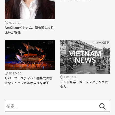
2025.01.20
AmChamベトナム、新会頭に女性
医師が就任
ニュース記事
ニュース記事
2024.06.20
2023.12.12
リバーフェスティバル開幕式の壮
インド企業、カーシェアリングに
大なミュージカルが人々を魅了
参入
検
索: