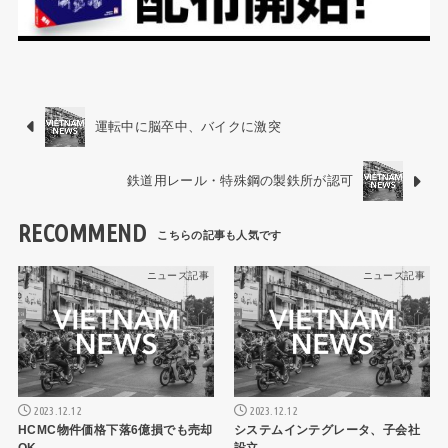
運転中に脳卒中、バイクに激突
鉄道用レール・特殊鋼の製鉄所が認可
RECOMMEND
ニュース記事
ニュース記事
2023.12.12
2023.12.12
HCMC物件価格下落6億損でも売却
システムインテグレータ、子会社