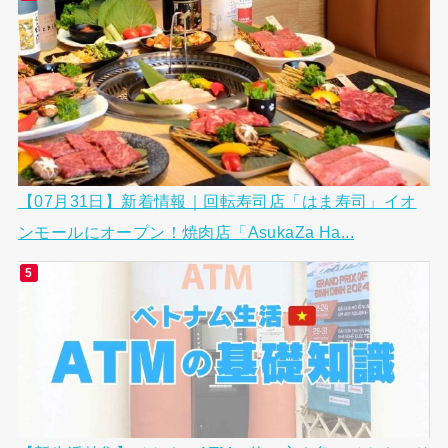
【07月31日】新着情報｜回転寿司店「はま寿司」イオ
ンモールにオープン！焼肉店「AsukaZa Ha...