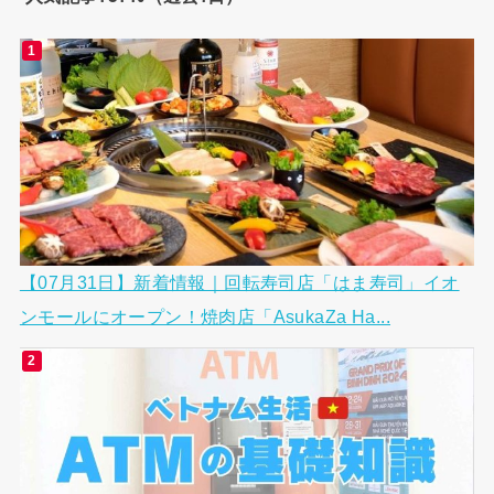
【07月31日】新着情報｜回転寿司店「はま寿司」イオ
ンモールにオープン！焼肉店「AsukaZa Ha...