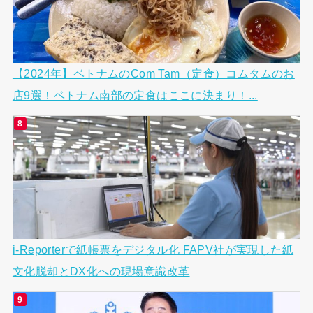
【2024年】ベトナムのCom Tam（定食）コムタムのお
店9選！ベトナム南部の定食はここに決まり！...
i-Reporterで紙帳票をデジタル化 FAPV社が実現した紙
文化脱却とDX化への現場意識改革