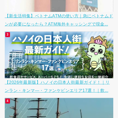
【新生活特集】ベトナムATMの使い方｜急にベトナムド
ンが必要になったら？ATM海外キャッシングで現金...
【2026年最新版】ハノイの日本人街最新ガイド！｜リ
ンラン・キンマ―・ファンケビンエリア17選！｜飲...