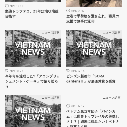
2023.12.12
2026.03.02
製薬トラファコ、23年は増収増益
空港で手荷物を置き忘れ、職員の
目指す
支援で無事に返却
ニュース記事
ニュース記事
2026.05.26
2026.07.14
今年何を達成した?「アコンプリッ
ビンズン新都市「SORA
シュメント・ケーキ」で振り返ろ
gardensⅡ」が最優秀賞を受賞
う!
ニュース記事
ニュース記事
2023.12.12
ベトナム風ゴマ団子「バインカ
ム」は世界トップレベルの美味し
さ！？｜週末に読みたい！ベトナ
ム時事ネタ帳