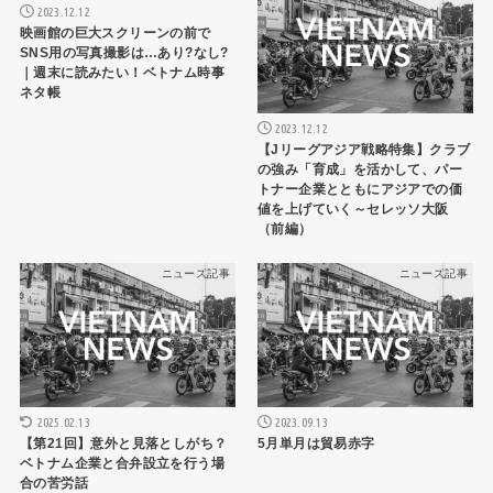
2023.12.12
映画館の巨大スクリーンの前で
SNS用の写真撮影は…あり?なし?
｜週末に読みたい！ベトナム時事
ネタ帳
2023.12.12
【Jリーグアジア戦略特集】クラブ
の強み「育成」を活かして、パー
トナー企業とともにアジアでの価
値を上げていく～セレッソ大阪
（前編）
ニュース記事
ニュース記事
2025.02.13
2023.09.13
【第21回】意外と見落としがち？
5月単月は貿易赤字
ベトナム企業と合弁設立を行う場
合の苦労話