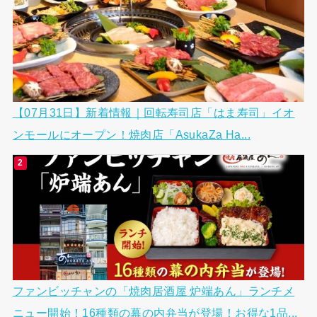
【07月31日】新着情報｜回転寿司店「はま寿司」イオ
ンモールにオープン！焼肉店「AsukaZa Ha...
ファンビッチャンの「焼肉居酒屋 炉端あん」ランチメ
ニュー開始！16種類の幕の内弁当が登場！お得な1品...