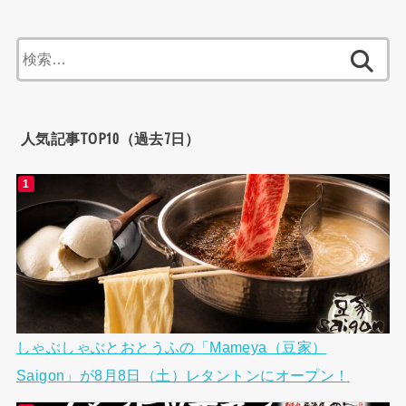
検
索:
人気記事TOP10（過去7日）
しゃぶしゃぶとおとうふの「Mameya（豆家）
Saigon」が8月8日（土）レタントンにオープン！