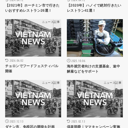
【2021年】ホーチミン市で行きた
【2020年】ハノイで絶対行きたい
いおすすめレストラン26選！
レストラン41選！
ニュース記事
ニュース記事
2026.06.02
2025.10.06
チョロンでフードフェスティバル
海外就労者向けの支援基金、途中
開催
解雇などをサポート
ニュース記事
ニュース記事
2023.12.13
2025.02.13
ダナン市、免税区の開発を計画
倶楽部舜｜ママキャンペーン実施