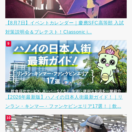
【8月7日】イベントカレンダー｜慶應SFC高等部 入試
対策説明会＆プレテスト！Classonic i...
【2026年最新版】ハノイの日本人街最新ガイド！｜リ
ンラン・キンマ―・ファンケビンエリア17選！｜飲...