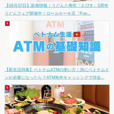
【08月07日】新着情報｜うどんと寿司「えびす」5周年
うどんフェア開催中！ロールケーキ店「Pon...
【新生活特集】ベトナムATMの使い方｜急にベトナムド
ンが必要になったら？ATM海外キャッシングで現金...