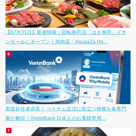
【07月31日】新着情報｜回転寿司店「はま寿司」イオ
ンモールにオープン！焼肉店「AsukaZa Ha...
新規赴任者必見！ ベトナム生活に役立つ情報を各専門
家が解説｜VietinBank 日本人のお客様専用...