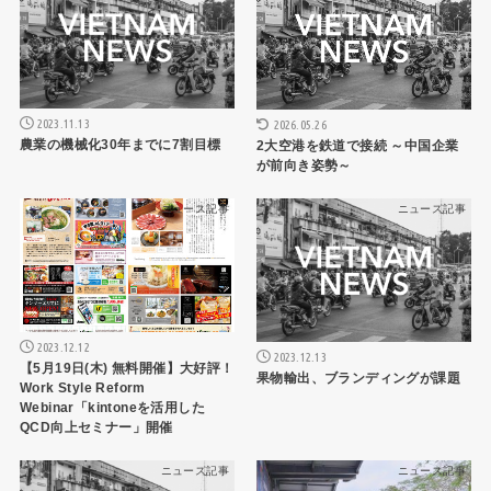
2023.11.13
2026.05.26
農業の機械化30年までに7割目標
2大空港を鉄道で接続 ～中国企業
が前向き姿勢～
ニュース記事
ニュース記事
2023.12.12
2023.12.13
【5月19日(木) 無料開催】大好評！
果物輸出、ブランディングが課題
Work Style Reform
Webinar「kintoneを活用した
QCD向上セミナー」開催
ニュース記事
ニュース記事