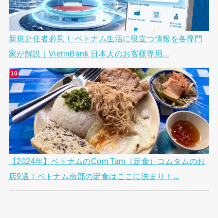
新規赴任者必見！ ベトナム生活に役立つ情報を各専門
家が解説｜VietinBank 日本人のお客様専用...
【2024年】ベトナムのCom Tam（定食）コムタムのお
店9選！ベトナム南部の定食はここに決まり！...