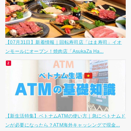
【07月31日】新着情報｜回転寿司店「はま寿司」イオ
ンモールにオープン！焼肉店「AsukaZa Ha...
【新生活特集】ベトナムATMの使い方｜急にベトナムド
ンが必要になったら？ATM海外キャッシングで現金...