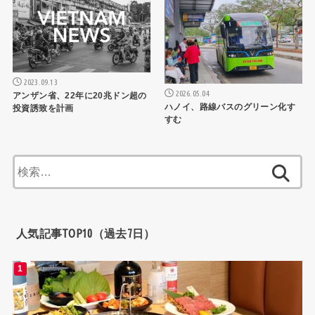
2023.09.13
2026.05.04
アンザン省、22年に20兆ドン超の
ハノイ、路線バスのグリーン化す
投資誘致を計画
すむ
検
索:
人気記事TOP10（過去7日）