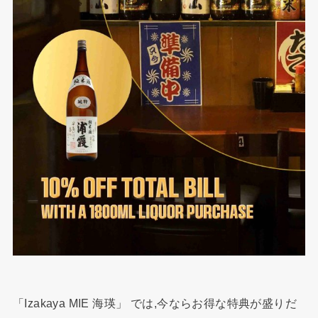
「Izakaya MIE 海瑛」 では,今ならお得な特典が盛りだ