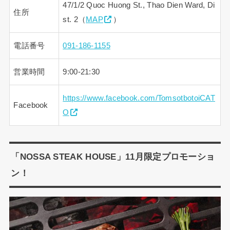
47/1/2 Quoc Huong St., Thao Dien Ward, Di
住所
st. 2（
MAP
）
電話番号
091-186-1155
営業時間
9:00-21:30
https://www.facebook.com/TomsotbotoiCAT
Facebook
O
「NOSSA STEAK HOUSE」11月限定プロモーショ
ン！