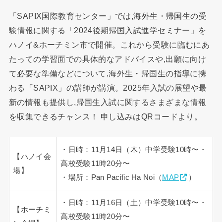
「SAPIX国際教育センター」では,海外生・帰国生の受
験情報に関する「2024後期帰国入試進学セミナー」を
ハノイ&ホーチミン市で開催。これから受験に臨むにあ
たっての学習面での具体的なアドバイスや,出願に向け
て必要な準備などについて,海外生・帰国生の指導に携
わる「SAPIX」の講師が講演。2025年入試の展望や最
新の情報も提供し,帰国生入試に関するさまざまな情報
を収集できるチャンス！ 申し込みはQRコードより。
・日時：11月14日（木）中学受験10時〜・
【ハノイ会
高校受験11時20分〜
場】
・場所：Pan Pacific Ha Noi（
MAP
）
・日時：11月16日（土）中学受験10時〜・
【ホーチミ
高校受験11時20分〜